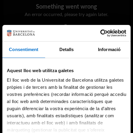
Something went wrong
An error occurred, please try again later.
Try again
Consentiment
Detalls
Informació
Aquest lloc web utilitza galetes
El lloc web de la Universitat de Barcelona utilitza galetes
pròpies i de tercers amb la finalitat de gestionar les
vostres preferències (recordar informació perquè accediu
al lloc web amb determinades característiques que
puguin diferenciar la vostra experiència de la d’altres
usuaris), amb finalitats estadístiques (analitzar com
interactueu amb el lloc web) i amb finalitats de
màrqueting (gestionar la publicitat que s’ofereix