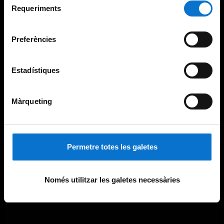
consultar la
Política de galetes del lloc web de la
Requeriments
de
Universitat de Barcelona
.
consentiment
Preferències
Estadístiques
Màrqueting
Permetre totes les galetes
Només utilitzar les galetes necessàries