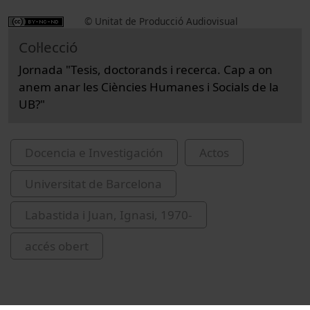
© Unitat de Producció Audiovisual
Col·lecció
Jornada "Tesis, doctorands i recerca. Cap a on
anem anar les Ciències Humanes i Socials de la
UB?"
Docencia e Investigación
Actos
Universitat de Barcelona
Labastida i Juan, Ignasi, 1970-
accés obert