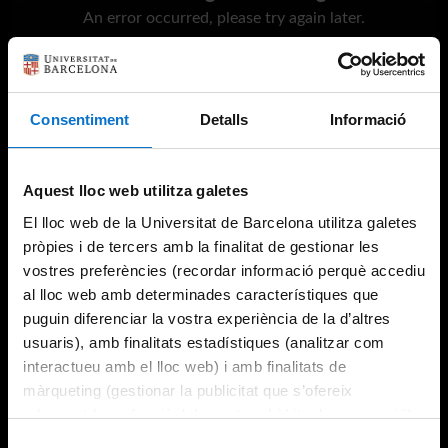
An error occurred, please try again later.
Try again
Consentiment
Detalls
Informació
Aquest lloc web utilitza galetes
El lloc web de la Universitat de Barcelona utilitza galetes
pròpies i de tercers amb la finalitat de gestionar les
vostres preferències (recordar informació perquè accediu
al lloc web amb determinades característiques que
puguin diferenciar la vostra experiència de la d’altres
usuaris), amb finalitats estadístiques (analitzar com
interactueu amb el lloc web) i amb finalitats de
màrqueting (gestionar la publicitat que s’ofereix
adequant-la en funció dels vostres hàbits de navegació).
Per obtenir més informació sobre les galetes podeu
Selecció