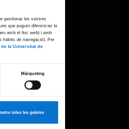
 de gestionar les vostres
ues que puguin diferenciar la
tueu amb el lloc web) i amb
es hàbits de navegació). Per
 de la Universitat de
Màrqueting
etre totes les galetes