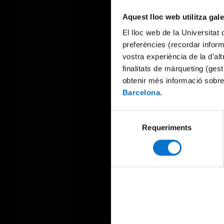
Aquest lloc web utilitza gal
El lloc web de la Universitat 
preferències (recordar infor
vostra experiència de la d’al
finalitats de màrqueting (gest
obtenir més informació sobre
Barcelona
.
Selecció
Requeriments
de
consentiment