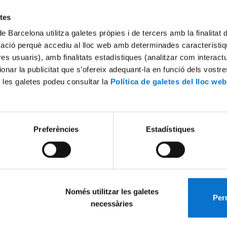
Try again
etes
de Barcelona utilitza galetes pròpies i de tercers amb la finalitat
mació perquè accediu al lloc web amb determinades característiq
tres usuaris), amb finalitats estadístiques (analitzar com interac
ionar la publicitat que s’ofereix adequant-la en funció dels vostr
 les galetes podeu consultar la
Política de galetes del lloc web
Preferències
Estadístiques
Només utilitzar les galetes
Perm
necessàries