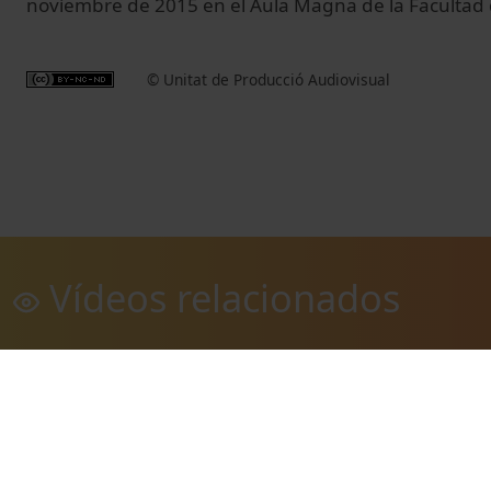
noviembre
de 2015
en el Aula Magna
de la Facultad
© Unitat de Producció Audiovisual
Vídeos relacionados