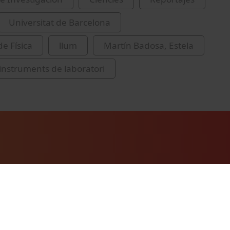
Universitat de Barcelona
de Física
llum
Martín Badosa, Estela
i instruments de laboratori