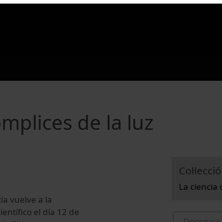
ómplices de la luz
Col·lecció
La ciencia 
cia
vuelve a
la
ientífico
el día 12
de
Docencia 