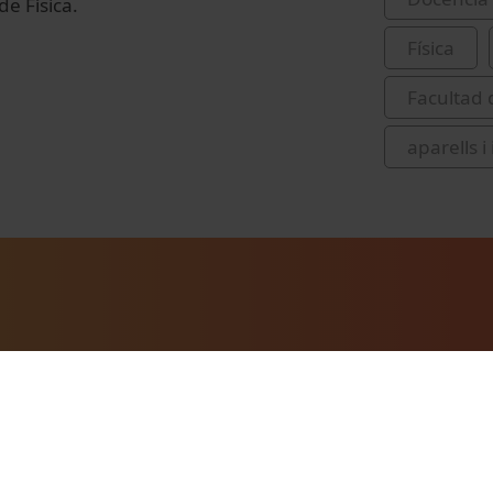
de Física.
Física
Facultad 
aparells 