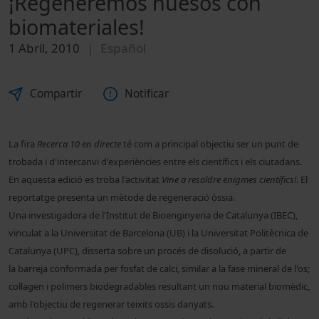
¡Regeneremos huesos con
biomateriales!
1 Abril, 2010
Español
Compartir
Notificar
La fira
Recerca 10 en directe
té com a principal objectiu ser un punt de
trobada i d'intercanvi d'experiències entre els científics i els ciutadans.
En aquesta edició es troba l'activitat
Vine a resoldre enigmes científics!
. El
reportatge presenta un mètode de regeneració òssia.
Una investigadora de l'Institut de Bioenginyeria de Catalunya (IBEC),
vinculat a la Universitat de Barcelona (UB) i la Universitat Politècnica de
Catalunya (UPC), disserta sobre un procés de disolució, a partir de
la barreja conformada per fosfat de calci, similar a la fase mineral de l'os;
col·lagen i polimers biodegradables resultant un nou material biomèdic,
amb l'objectiu de regenerar teixits ossis danyats.