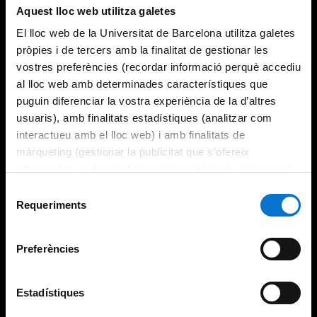
Aquest lloc web utilitza galetes
El lloc web de la Universitat de Barcelona utilitza galetes
pròpies i de tercers amb la finalitat de gestionar les
vostres preferències (recordar informació perquè accediu
al lloc web amb determinades característiques que
puguin diferenciar la vostra experiència de la d’altres
usuaris), amb finalitats estadístiques (analitzar com
interactueu amb el lloc web) i amb finalitats de
màrqueting (gestionar la publicitat que s’ofereix
adequant-la en funció dels vostres hàbits de navegació).
Per obtenir més informació sobre les galetes podeu
Selecció
consultar la
Política de galetes del lloc web de la
Requeriments
de
Universitat de Barcelona
.
consentiment
Preferències
Estadístiques