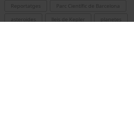
Reportatges
Parc Científic de Barcelona
asteroides
lleis de Kepler
planetes
Vídeos relacionats