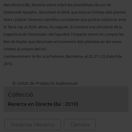
Barcelona (UB), disserta sobre sobre les possiblitats de xoc de
l'asteroide Apophis, descobert el 2004, que està en l'òrbita dels plantes
Mars i Júpiter. Diversos científics consideren que podria colisionar amb
la Terra cap al 2029, altres, ho ne
guen. Es mostra una simulació de la
trajectòria de l'asteriode i del hipotètic l'impacte tenint en compte les
lleis de Kepler que descriuen el moviment dels planetes en les seves
òrbites al voltant del Sol.
L'esdeveniment té lloc a la Pedrera, Barcelona, el 20, 21 i 22 d'abril de
2010.
© Unitat de Producció Audiovisual
Col·lecció
Recerca en Directe (8a : 2010)
Docència i Recerca
Ciències