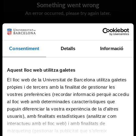
Something went wrong
An error occurred, please try again later.
Try again
Consentiment
Detalls
Informació
Aquest lloc web utilitza galetes
El lloc web de la Universitat de Barcelona utilitza galetes
pròpies i de tercers amb la finalitat de gestionar les
vostres preferències (recordar informació perquè accediu
al lloc web amb determinades característiques que
puguin diferenciar la vostra experiència de la d’altres
usuaris), amb finalitats estadístiques (analitzar com
interactueu amb el lloc web) i amb finalitats de
màrqueting (gestionar la publicitat que s’ofereix