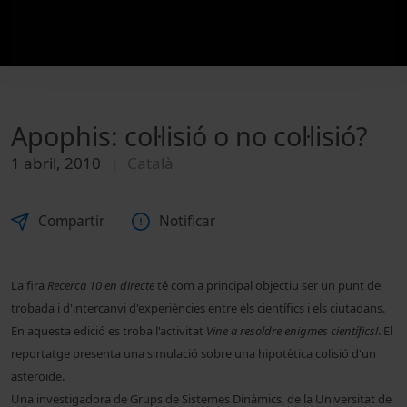
Apophis: col·lisió o no col·lisió?
1 abril, 2010
Català
Compartir
Notificar
La fira
Recerca 10 en directe
té com a principal objectiu ser un punt de
trobada i d'intercanvi d'experiències entre els científics i els ciutadans.
En aquesta edició es troba l'activitat
Vine a resoldre enigmes científics!
. El
reportatge presenta una simulació sobre una hipotètica colisió d'un
asteroide.
Una investigadora de Grups de Sistemes Dinàmics, de la
Universitat de