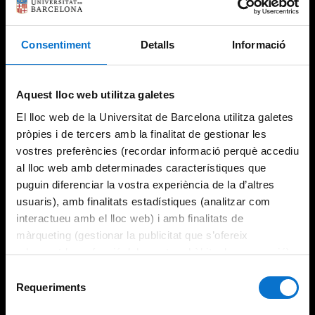
Consentiment
Detalls
Informació
Aquest lloc web utilitza galetes
El lloc web de la Universitat de Barcelona utilitza galetes
pròpies i de tercers amb la finalitat de gestionar les
vostres preferències (recordar informació perquè accediu
al lloc web amb determinades característiques que
puguin diferenciar la vostra experiència de la d’altres
usuaris), amb finalitats estadístiques (analitzar com
interactueu amb el lloc web) i amb finalitats de
màrqueting (gestionar la publicitat que s’ofereix
adequant-la en funció dels vostres hàbits de navegació).
Per obtenir més informació sobre les galetes podeu
Selecció
consultar la
Política de galetes del lloc web de la
Requeriments
de
Universitat de Barcelona
.
consentiment