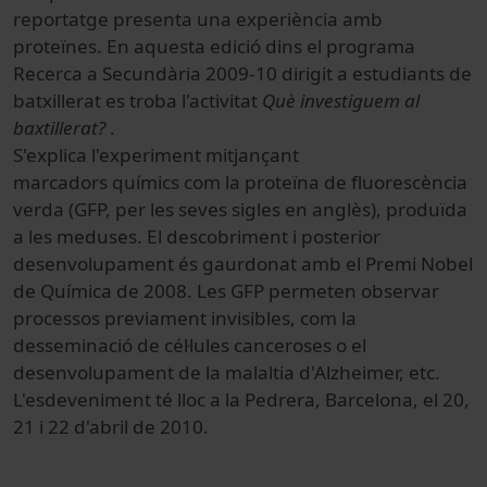
reportatge presenta una experiència amb
proteïnes. En aquesta edició dins el programa
Recerca a Secundària 2009-10 dirigit a estudiants de
batxillerat es troba l'activitat
Què investiguem al
baxtillerat?
.
S'explica l'experiment mitjançant
marcadors químics com la proteïna de fluorescència
verda (GFP, per les seves sigles en anglès), produïda
a les meduses. El descobriment i posterior
desenvolupament és gaurdonat amb el Premi Nobel
de Química de 2008. Les GFP permeten observar
processos previament invisibles, com la
desseminació de cél·lules canceroses o el
desenvolupament de la malaltia d'Alzheimer, etc.
L'esdeveniment té lloc a la Pedrera, Barcelona, el 20,
21 i 22 d'abril de 2010.