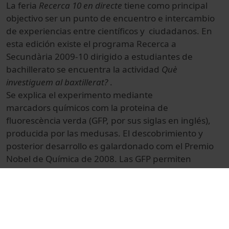
La feria
Recerca 10 en directe
tiene como principal
objectivo ser un punto de encuentro e intercambio
de experiencias entre científicos y ciudadanos. En
esta edición existe el programa Recerca a
Secundària 2009-10 dirigido a estudiantes de
bachillerato se encuentra la actividad
Què
investiguem al baxtillerat?
.
Se explica el experimento mediante
marcadors químicos com la proteina de
fluorescència verda (GFP, por sus siglas en inglés),
producida por las medusas. El descobrimiento y
posterior desarrollo es galardonado com el Premio
Nobel de Química de 2008. Las GFP permiten
observar procesos previamente invisibles, como la
diseminación de las células cancerosas o el
desarrollo de la enfermedad de Alzheimer, etc.
El evento tiene lugar en la Pedrera, Barcelona, el 20,
21 y 22 de abril de 2010.