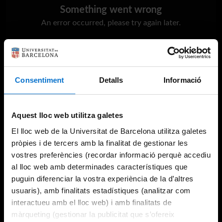
Something went wrong
An error occurred, please try again later.
Try again
Consentiment
Detalls
Informació
Aquest lloc web utilitza galetes
El lloc web de la Universitat de Barcelona utilitza galetes
pròpies i de tercers amb la finalitat de gestionar les
vostres preferències (recordar informació perquè accediu
al lloc web amb determinades característiques que
puguin diferenciar la vostra experiència de la d’altres
usuaris), amb finalitats estadístiques (analitzar com
interactueu amb el lloc web) i amb finalitats de
màrqueting (gestionar la publicitat que s’ofereix