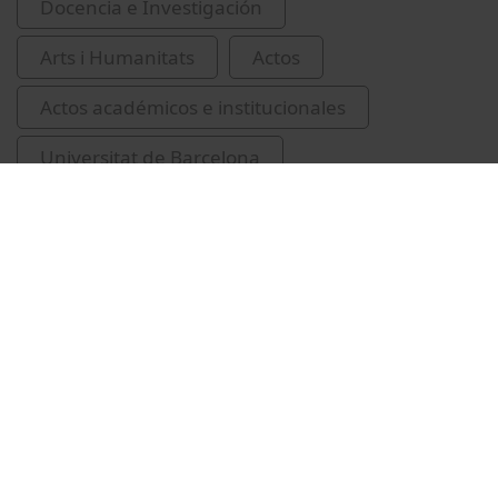
Docencia e Investigación
Arts i Humanitats
Actos
Actos académicos e institucionales
Universitat de Barcelona
Carrasco Perea, Encarnación
lingüística
Vídeos relacionados