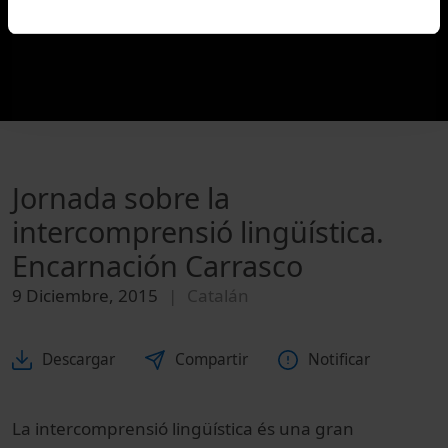
Jornada sobre la
intercomprensió lingüística.
Encarnación Carrasco
9 Diciembre, 2015
Catalán
Descargar
Compartir
Notificar
La intercomprensió lingüística és una gran