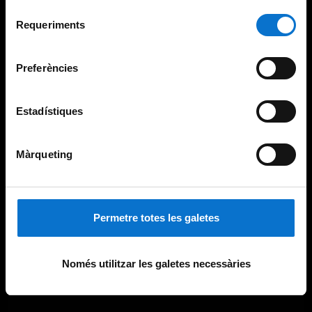
Per obtenir més informació sobre les galetes podeu
Selecció
consultar la
Política de galetes del lloc web de la
Requeriments
de
Universitat de Barcelona
.
consentiment
Preferències
Estadístiques
Màrqueting
Permetre totes les galetes
Només utilitzar les galetes necessàries