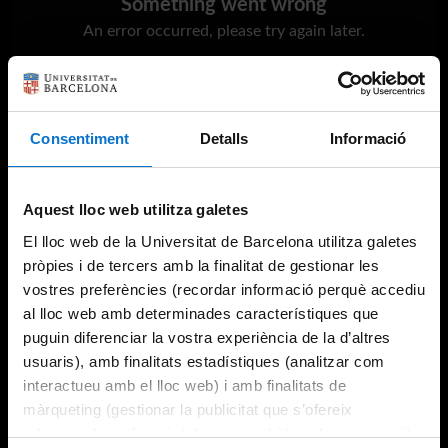
Something went wrong
An error occurred, please try again later.
Try again
Consentiment
Detalls
Informació
Aquest lloc web utilitza galetes
El lloc web de la Universitat de Barcelona utilitza galetes
pròpies i de tercers amb la finalitat de gestionar les
vostres preferències (recordar informació perquè accediu
al lloc web amb determinades característiques que
puguin diferenciar la vostra experiència de la d’altres
usuaris), amb finalitats estadístiques (analitzar com
interactueu amb el lloc web) i amb finalitats de
màrqueting (gestionar la publicitat que s’ofereix
adequant-la en funció dels vostres hàbits de navegació).