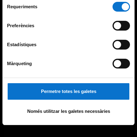
Selecció
consultar la
Política de galetes del lloc web de la
Requeriments
de
Universitat de Barcelona
.
consentiment
Preferències
Estadístiques
Màrqueting
Permetre totes les galetes
Només utilitzar les galetes necessàries