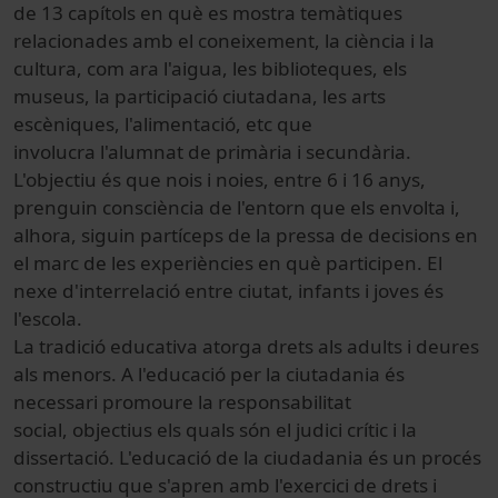
de 13 capítols en què es mostra temàtiques
relacionades amb el coneixement, la ciència i la
cultura, com ara l'aigua, les biblioteques, els
museus, la participació ciutadana, les arts
escèniques, l'alimentació, etc que
involucra l'alumnat de primària i secundària.
L'objectiu és que nois i noies, entre 6 i 16 anys,
prenguin consciència de l'entorn que els envolta i,
alhora, siguin partíceps de la pressa de decisions en
el marc de les experiències en què participen. El
nexe d'interrelació entre ciutat, infants i joves és
l'escola.
La tradició educativa atorga drets als adults i deures
als menors. A l'educació per la ciutadania és
necessari promoure la responsabilitat
social, objectius els quals són el judici crític i la
dissertació. L'educació de la ciudadania és un procés
constructiu que s'apren amb l'exercici de drets i