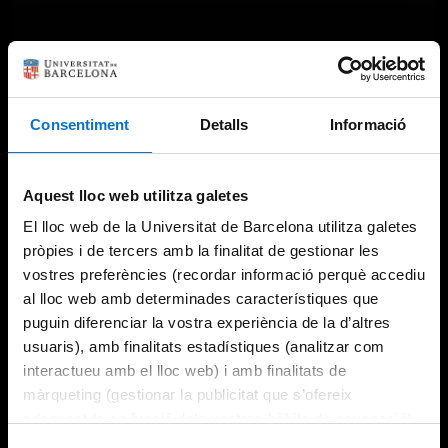
Consentiment
Detalls
Informació
Aquest lloc web utilitza galetes
El lloc web de la Universitat de Barcelona utilitza galetes
pròpies i de tercers amb la finalitat de gestionar les
vostres preferències (recordar informació perquè accediu
al lloc web amb determinades característiques que
puguin diferenciar la vostra experiència de la d’altres
usuaris), amb finalitats estadístiques (analitzar com
interactueu amb el lloc web) i amb finalitats de
màrqueting (gestionar la publicitat que s’ofereix
adequant-la en funció dels vostres hàbits de navegació).
Per obtenir més informació sobre les galetes podeu