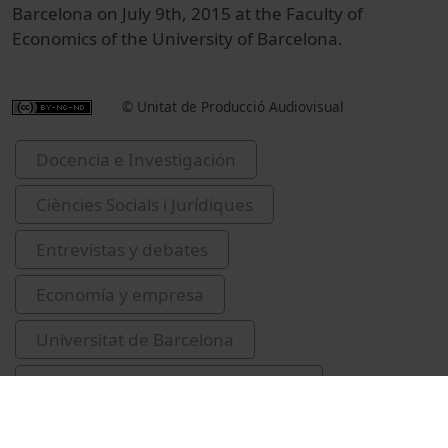
Barcelona on July 9th, 2015 at the Faculty of
Economics of the University of Barcelona.
© Unitat de Producció Audiovisual
Docencia e Investigación
Ciències Socials i Jurídiques
Entrevistas y debates
Economía y empresa
Universitat de Barcelona
Facultad de Economía y Empresa
Trebbi, Francesco
finances públiques