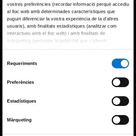
vostres preferències (recordar informació perquè accediu
al lloc web amb determinades característiques que
puguin diferenciar la vostra experiència de la d’altres
usuaris), amb finalitats estadístiques (analitzar com
interactueu amb el lloc web) i amb finalitats de
màrqueting (gestionar la publicitat que s’ofereix
adequant-la en funció dels vostres hàbits de navegació).
Per obtenir més informació sobre les galetes podeu
Selecció
consultar la
Política de galetes del lloc web de la
Requeriments
de
Universitat de Barcelona
.
consentiment
Preferències
Estadístiques
Màrqueting