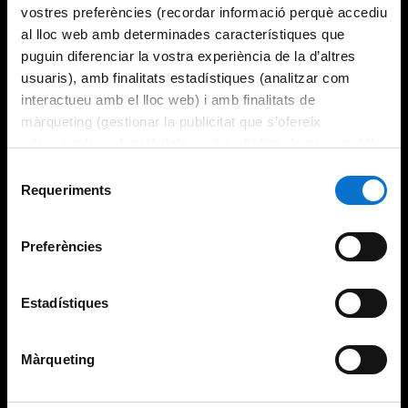
vostres preferències (recordar informació perquè accediu
al lloc web amb determinades característiques que
puguin diferenciar la vostra experiència de la d’altres
usuaris), amb finalitats estadístiques (analitzar com
interactueu amb el lloc web) i amb finalitats de
màrqueting (gestionar la publicitat que s’ofereix
adequant-la en funció dels vostres hàbits de navegació).
Per obtenir més informació sobre les galetes podeu
Selecció
consultar la
Política de galetes del lloc web de la
Requeriments
de
Universitat de Barcelona
.
consentiment
Preferències
Estadístiques
Màrqueting