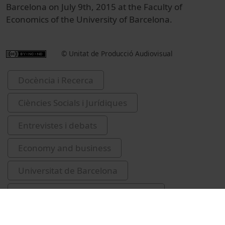
Barcelona on July 9th, 2015 at the Faculty of
Economics of the University of Barcelona.
© Unitat de Producció Audiovisual
Docència i Recerca
Ciències Socials i Jurídiques
Entrevistes i debats
Economy and business
Universitat de Barcelona
Facultat de d'Economia i Empresa
Trebbi, Francesco
finances públiques