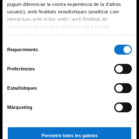
puguin diferenciar la vostra experiència de la d’altres
usuaris), amb finalitats estadístiques (analitzar com
interactueu amb el lloc web) i amb finalitats de
màrqueting (gestionar la publicitat que s’ofereix
adequant-la en funció dels vostres hàbits de navegació).
Per obtenir més informació sobre les galetes podeu
Selecció
consultar la
Política de galetes del lloc web de la
Requeriments
de
Universitat de Barcelona
.
consentiment
Preferències
Estadístiques
Màrqueting
Permetre totes les galetes