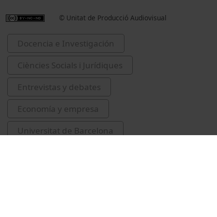
© Unitat de Producció Audiovisual
Docencia e Investigación
Ciències Socials i Jurídiques
Entrevistas y debates
Economía y empresa
Universitat de Barcelona
Facultad de Economía y Empresa
Kopczuk, Wojciech
impostos
UBeconomics