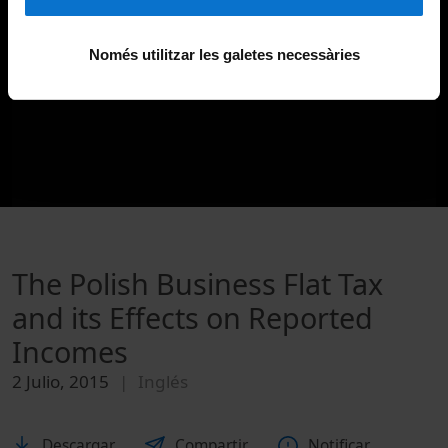
Només utilitzar les galetes necessàries
The Polish Business Flat Tax
and its Effects on Reported
Incomes
2 Julio, 2015
Inglés
Descargar
Compartir
Notificar