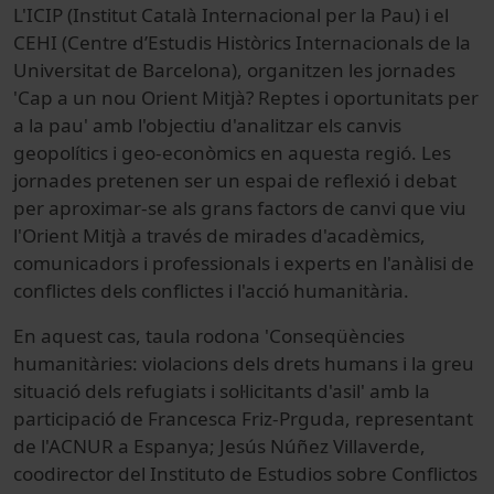
L'ICIP (Institut Català Internacional per la Pau) i el
CEHI (Centre d’Estudis Històrics Internacionals de la
Universitat de Barcelona), organitzen les jornades
'Cap a un nou Orient Mitjà? Reptes i oportunitats per
a la pau' amb l'objectiu d'analitzar els canvis
geopolítics i geo-econòmics en aquesta regió. Les
jornades pretenen ser un espai de reflexió i debat
per aproximar-se als grans factors de canvi que viu
l'Orient Mitjà a través de mirades d'acadèmics,
comunicadors i professionals i experts en l'anàlisi de
conflictes dels conflictes i l'acció humanitària.
En aquest cas, taula rodona 'Conseqüències
humanitàries: violacions dels drets humans i la greu
situació dels refugiats i sol·licitants d'asil' amb la
participació de Francesca Friz-Prguda, representant
de l'ACNUR a Espanya; Jesús Núñez Villaverde,
coodirector del Instituto de Estudios sobre Conflictos