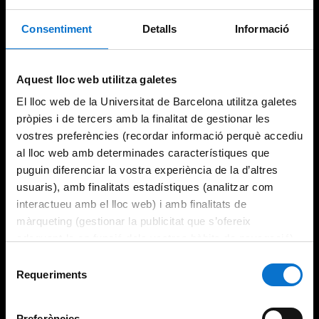
Consentiment
Detalls
Informació
Aquest lloc web utilitza galetes
El lloc web de la Universitat de Barcelona utilitza galetes
pròpies i de tercers amb la finalitat de gestionar les
vostres preferències (recordar informació perquè accediu
al lloc web amb determinades característiques que
puguin diferenciar la vostra experiència de la d’altres
usuaris), amb finalitats estadístiques (analitzar com
interactueu amb el lloc web) i amb finalitats de
màrqueting (gestionar la publicitat que s’ofereix
adequant-la en funció dels vostres hàbits de navegació).
Per obtenir més informació sobre les galetes podeu
Selecció
consultar la
Política de galetes del lloc web de la
Requeriments
de
Universitat de Barcelona
.
consentiment
Preferències