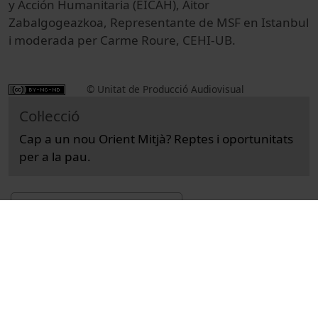
y Acción Humanitaria (EICAH),
Aitor
Zabalgogeazkoa, Representante de MSF en Istanbul
i moderada per Carme Roure, CEHI-UB.
© Unitat de Producció Audiovisual
Col·lecció
Cap a un nou Orient Mitjà? Reptes i oportunitats
per a la pau.
Docencia e Investigación
Arts i Humanitats
Actos
Ciencias sociales y políticas
Universitat de Barcelona