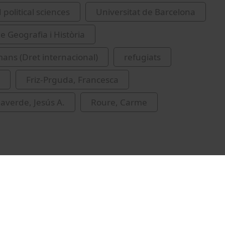
 political sciences
Universitat de Barcelona
e Geografia i Història
ans (Dret internacional)
refugiats
Friz-Prguda, Francesca
laverde, Jesús A.
Roure, Carme