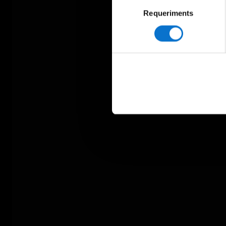
Selecció
Requeriments
de
consentiment