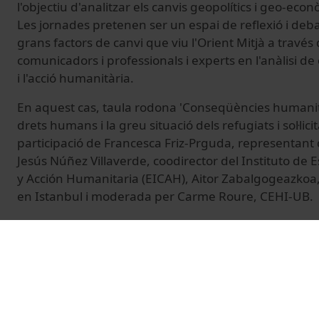
l'objectiu d'analitzar els canvis geopolítics i geo-eco
Les jornades pretenen ser un espai de reflexió i deb
grans factors de canvi que viu l'Orient Mitjà a travé
comunicadors i professionals i experts en l'anàlisi de c
i l'acció humanitària.
En aquest cas, taula rodona 'Conseqüències humanità
drets humans i la greu situació dels refugiats i sol·lici
participació de Francesca Friz-Prguda, representant
Jesús Núñez Villaverde, coodirector del Instituto de E
y Acción Humanitaria (EICAH),
Aitor Zabalgogeazkoa
en Istanbul i moderada per Carme Roure, CEHI-UB.
© Unitat de Producció Audiovisual