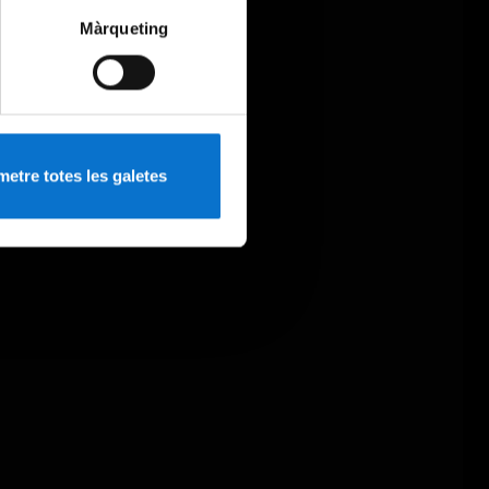
Màrqueting
etre totes les galetes