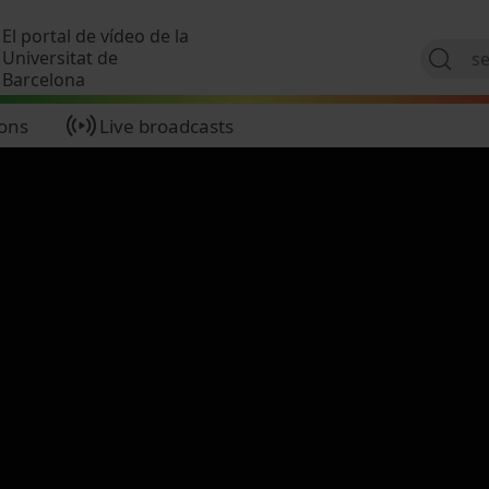
Skip to main content
El portal de vídeo de la
Universitat de
Barcelona
ions
Live broadcasts