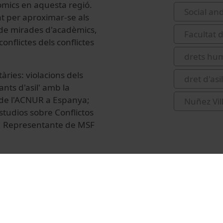
nòmics en aquesta regió.
Social and
at per aproximar-se als
s de mirades d'acadèmics,
Facultat d
onflictes dels conflictes
drets hum
ries: violacions dels
dret d'asil
tants d'asil' amb la
 de l'ACNUR a Espanya;
Nuñez Vil
studios sobre Conflictos
, Representante de MSF