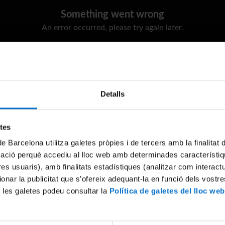
Something went wrong
An error occurred, please try again later.
Try again
Detalls
etes
de Barcelona utilitza galetes pròpies i de tercers amb la finalitat
mació perquè accediu al lloc web amb determinades característiq
tres usuaris), amb finalitats estadístiques (analitzar com interac
ionar la publicitat que s’ofereix adequant-la en funció dels vostr
 les galetes podeu consultar la
Política de galetes del lloc web