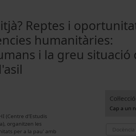
tjà? Reptes i oportunita
ències humanitàries:
umans i la greu situació 
'asil
Col·lecció
Cap a un n
EHI (Centre d’Estudis
a), organitzen les
Docència 
nitats per a la pau' amb