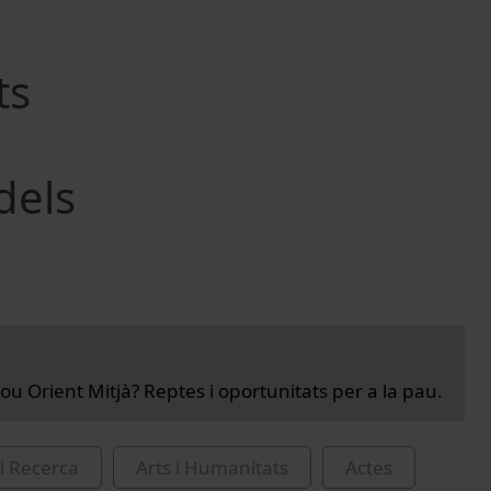
ts
dels
ou Orient Mitjà? Reptes i oportunitats per a la pau.
i Recerca
Arts i Humanitats
Actes