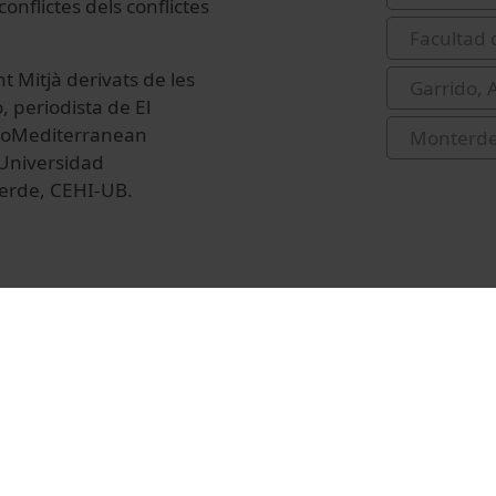
onflictes dels conflictes
Facultad 
nt Mitjà derivats de les
Garrido, 
, periodista de El
uroMediterranean
Monterde
Universidad
erde, CEHI-UB.