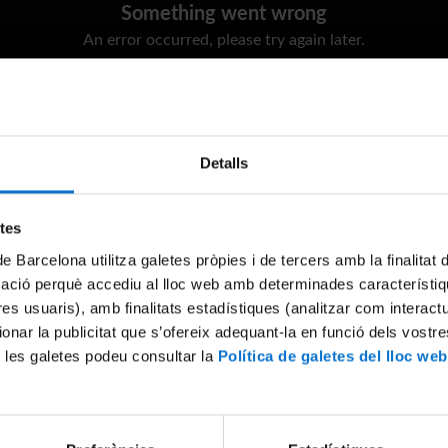
Something went wrong
An error occurred, please try again later.
Try again
Detalls
etes
de Barcelona utilitza galetes pròpies i de tercers amb la finalitat
mació perquè accediu al lloc web amb determinades característiq
tres usuaris), amb finalitats estadístiques (analitzar com interac
ionar la publicitat que s’ofereix adequant-la en funció dels vostr
 les galetes podeu consultar la
Política de galetes del lloc web