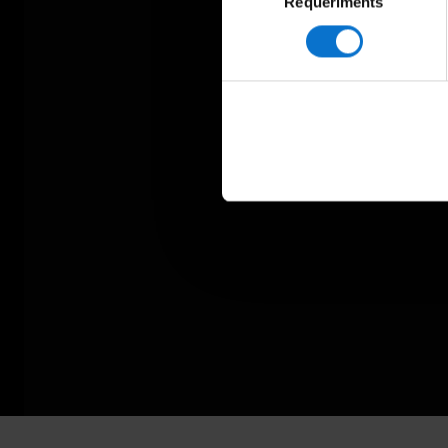
Requeriments
de
consentiment