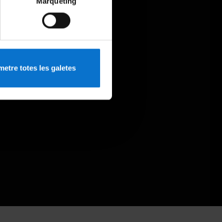
Màrqueting
etre totes les galetes