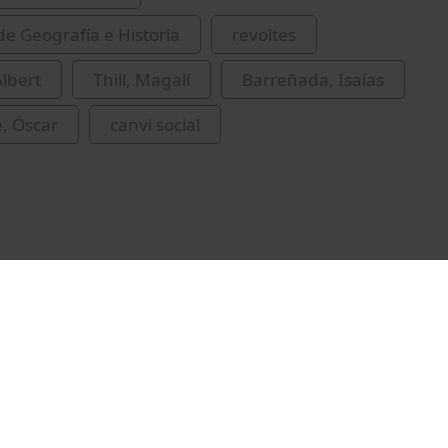
de Geografía e Historia
revoltes
Albert
Thill, Magalí
Barreñada, Isaías
, Óscar
canvi social