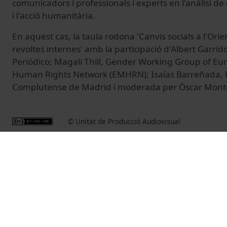
comunicadors i professionals i experts en l'anàlisi de c
i l'acció humanitària.
En aquest cas, la taula rodona 'Canvis socials a l'Orie
revoltes internes' amb la participació d'Albert Garrido
Periódico; Magali Thill, Gender Working Group of E
Human Rights Network (EMHRN); Isaías Barreñada, 
Complutense de Madrid i moderada per Òscar Mont
© Unitat de Producció Audiovisual
Vídeos relacionados