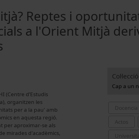
tjà? Reptes i oportunita
ials a l'Orient Mitjà deri
s
Col·lecció
Cap a un n
EHI (Centre d’Estudis
a), organitzen les
Docencia 
nitats per a la pau' amb
nòmics en aquesta regió.
Actos
at per aproximar-se als
s de mirades d'acadèmics,
Universit