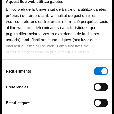
Aquest lloc web utilitza galetes
El lloc web de la Universitat de Barcelona utilitza galetes
pròpies i de tercers amb la finalitat de gestionar les
vostres preferències (recordar informació perquè accediu
al lloc web amb determinades característiques que
puguin diferenciar la vostra experiència de la d’altres
usuaris), amb finalitats estadístiques (analitzar com
interactueu amb el lloc web) i amb finalitats de
màrqueting (gestionar la publicitat que s’ofereix
adequant-la en funció dels vostres hàbits de navegació).
Per obtenir més informació sobre les galetes podeu
Selecció
consultar la
Política de galetes del lloc web de la
Requeriments
de
Universitat de Barcelona
.
consentiment
Preferències
Estadístiques