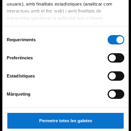
usuaris), amb finalitats estadístiques (analitzar com
interactueu amb el lloc web) i amb finalitats de
màrqueting (gestionar la publicitat que s’ofereix
adequant-la en funció dels vostres hàbits de navegació).
Per obtenir més informació sobre les galetes podeu
Selecció
consultar la
Política de galetes del lloc web de la
Requeriments
de
Universitat de Barcelona
.
consentiment
Preferències
Estadístiques
Màrqueting
Permetre totes les galetes