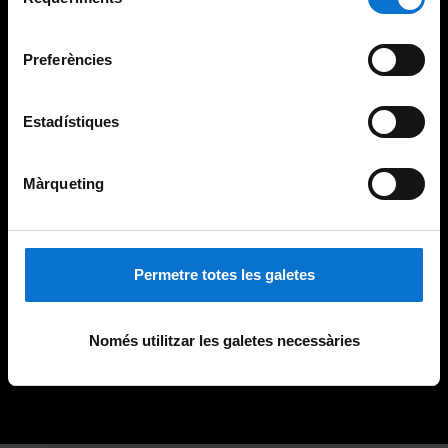
de
Universitat de Barcelona
.
consentiment
Preferències
Estadístiques
Màrqueting
Permetre totes les galetes
Només utilitzar les galetes necessàries