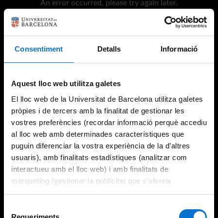
An error occurred, please try again later.
Try again
Consentiment
Detalls
Informació
Aquest lloc web utilitza galetes
El lloc web de la Universitat de Barcelona utilitza galetes
pròpies i de tercers amb la finalitat de gestionar les
vostres preferències (recordar informació perquè accediu
al lloc web amb determinades característiques que
puguin diferenciar la vostra experiència de la d’altres
usuaris), amb finalitats estadístiques (analitzar com
interactueu amb el lloc web) i amb finalitats de
màrqueting (gestionar la publicitat que s’ofereix
adequant-la en funció dels vostres hàbits de navegació).
Per obtenir més informació sobre les galetes podeu
Selecció
consultar la
Política de galetes del lloc web de la
Requeriments