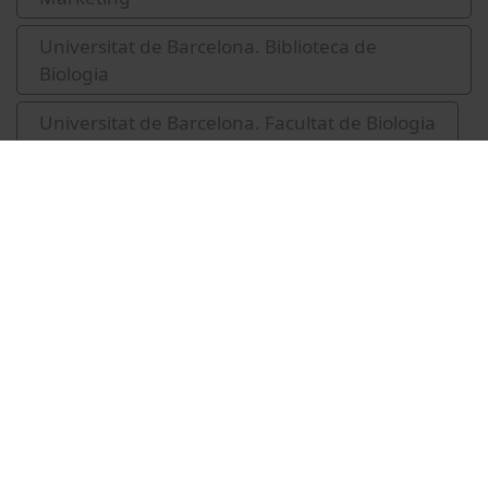
Universitat de Barcelona. Biblioteca de
Biologia
Universitat de Barcelona. Facultat de Biologia
Ferrer Torrens, Adelaida
Vídeos relacionados