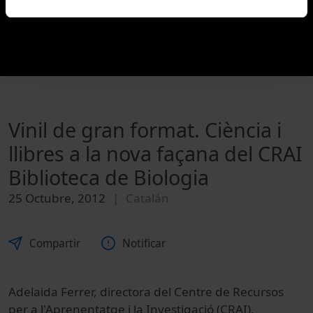
Vinil de gran format. Ciència i
llibres a la nova façana del CRAI
Biblioteca de Biologia
25 Octubre, 2012
Catalán
Compartir
Notificar
Adelaida Ferrer, directora del Centre de Recursos
per a l'Aprenentatge i la Investigació (CRAI),