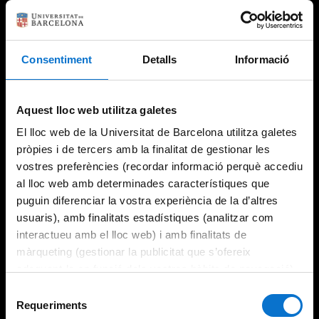
Consentiment
Detalls
Informació
Aquest lloc web utilitza galetes
El lloc web de la Universitat de Barcelona utilitza galetes
pròpies i de tercers amb la finalitat de gestionar les
vostres preferències (recordar informació perquè accediu
al lloc web amb determinades característiques que
puguin diferenciar la vostra experiència de la d’altres
usuaris), amb finalitats estadístiques (analitzar com
interactueu amb el lloc web) i amb finalitats de
màrqueting (gestionar la publicitat que s’ofereix
adequant-la en funció dels vostres hàbits de navegació).
Per obtenir més informació sobre les galetes podeu
Selecció
consultar la
Política de galetes del lloc web de la
Requeriments
de