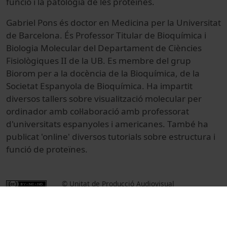
funció i la patologia de les proteïnes.
Gabriel Pons és doctor en Medicina per la Universitat
de Barcelona. És Professor Titular de Bioquímica i
Biologia Molecular del Departament de Ciències
Fisiològiques II de la UB. Es membre del grup
Biorom per a la docència de la Bioquímica, de la
Societat Espanyola de Bioquímica. Ha impartit
diversos tallers sobre visualització molecular per
ordinador amb col·laboració amb professorat
d'universitats espanyoles i americanes. També ha
publicat 'online' diversos tutorials sobre estructura i
funció de proteïnes.
© Unitat de Producció Audiovisual
Col·lecció
Jornades de tecnologia docent