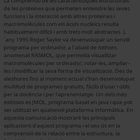
La comprensió de les característiques estructurals
de les proteïnes que permeten entendre les seves
funcions i la interacció amb altres proteïnes i
macromolècules com els àcids nucleics resulta
habitualment difícil i amb trets molt abstractes. L
´any 1995 Roger Saylor va desenvolupar un senzill
programa per ordinador, a l´abast de tothom,
anomenat RASMOL, que permetia visualitzar
macromolècules per ordinador; rotar-les, ampliar-
les i modificar la seva forma de visualització. Des de
aleshores fins al moment actual s'han desenvolupat
multitud de programes gratuïts, fàcils d'usar i útils
per la docència i per l'aprenentatge. Un dels més
exitosos es JMOL, programa basat en java i que pot
ser utilitzat en qualsevol plataforma informàtica. En
aquesta comunicació mostraré les principals
aplicacions d'aquest programa i el seu ús en la
comprensió de la relació entre la estructura, la