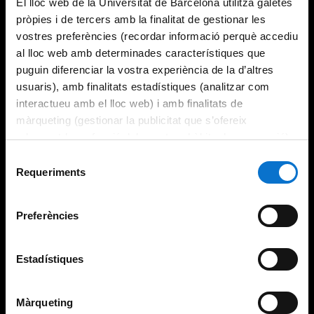
El lloc web de la Universitat de Barcelona utilitza galetes
pròpies i de tercers amb la finalitat de gestionar les
vostres preferències (recordar informació perquè accediu
al lloc web amb determinades característiques que
puguin diferenciar la vostra experiència de la d’altres
usuaris), amb finalitats estadístiques (analitzar com
interactueu amb el lloc web) i amb finalitats de
màrqueting (gestionar la publicitat que s’ofereix
adequant-la en funció dels vostres hàbits de navegació).
Per obtenir més informació sobre les galetes podeu
Selecció
consultar la
Política de galetes del lloc web de la
Requeriments
de
Universitat de Barcelona
.
consentiment
Preferències
Estadístiques
Màrqueting