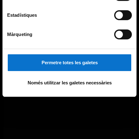
Estadístiques
Màrqueting
Permetre totes les galetes
Només utilitzar les galetes necessàries