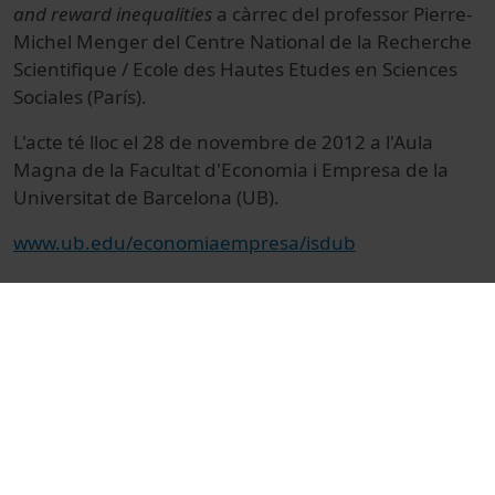
and reward inequalities
a càrrec del professor Pierre-
Michel Menger del Centre National de la Recherche
Scientifique / Ecole des Hautes Etudes en Sciences
Sociales (París).
L'acte té lloc el 28 de novembre de 2012 a l'Aula
Magna de la Facultat d'Economia i Empresa de la
Universitat de Barcelona (UB).
www.ub.edu/economiaempresa/isdub
© Unitat de Producció Audiovisual
Col·lecció
International Sociological Debates at the
Universitat de Barcelona (ISDUB)