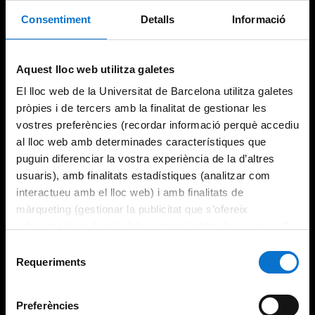
Consentiment
Detalls
Informació
Aquest lloc web utilitza galetes
El lloc web de la Universitat de Barcelona utilitza galetes
pròpies i de tercers amb la finalitat de gestionar les
vostres preferències (recordar informació perquè accediu
al lloc web amb determinades característiques que
puguin diferenciar la vostra experiència de la d’altres
usuaris), amb finalitats estadístiques (analitzar com
interactueu amb el lloc web) i amb finalitats de
màrqueting (gestionar la publicitat que s’ofereix
adequant-la en funció dels vostres hàbits de navegació).
Per obtenir més informació sobre les galetes podeu
Selecció
consultar la
Política de galetes del lloc web de la
Requeriments
de
Universitat de Barcelona
.
consentiment
Preferències