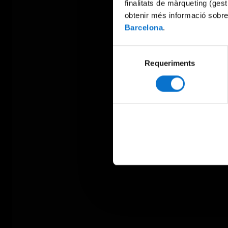
finalitats de màrqueting (gest
obtenir més informació sobre
Barcelona
.
Selecció
Requeriments
de
consentiment