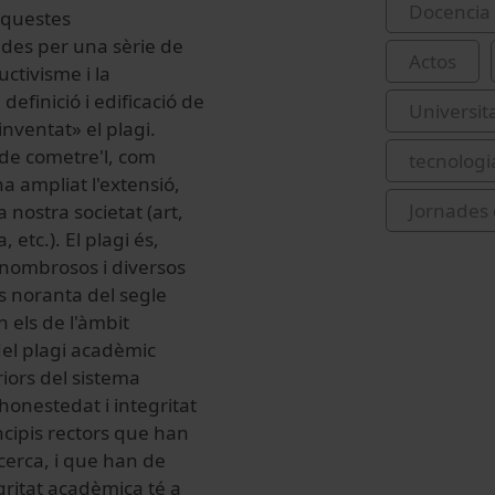
Docencia 
Aquestes
ades per una sèrie de
Actos
ctivisme i la
definició i edificació de
Universit
nventat» el plagi.
a de cometre'l, com
tecnologi
a ampliat l'extensió,
Jornades 
a nostra societat (art,
 etc.). El plagi és,
 nombrosos i diversos
ls noranta del segle
 els de l'àmbit
del plagi acadèmic
iors del sistema
honestedat i integritat
ncipis rectors que han
cerca, i que han de
egritat acadèmica té a