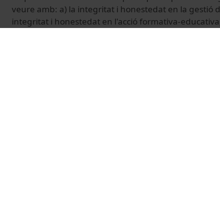
veure amb: a) la integritat i honestedat en la gestió de 
integritat i honestedat en l'acció formativa-educativa; c
honestedat en la recerca i investigació, i d) la integri
l'aprenentatge. Així doncs, l'honestedat implica tots 
la comunitat acadèmica: gestors i directors, personal 
administració, docents, investigadors i, com no podia
alumnat. És precisament sobre la integritat acadèmi
-el dels alumnes-, que més s'ha investigat i treballat.
© Unitat de Producció Audiovisual
Vídeos relacionados