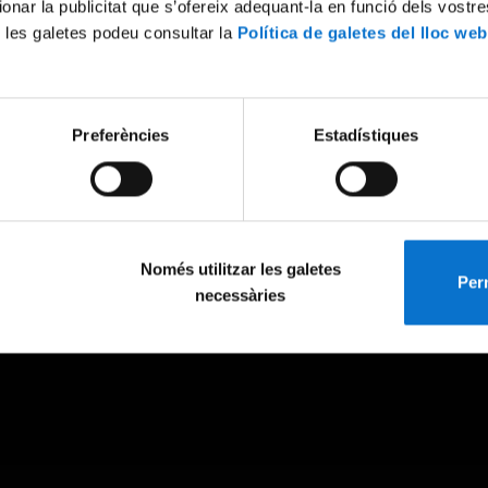
ionar la publicitat que s’ofereix adequant-la en funció dels vostr
 les galetes podeu consultar la
Política de galetes del lloc web
Preferències
Estadístiques
Només utilitzar les galetes
Perm
necessàries