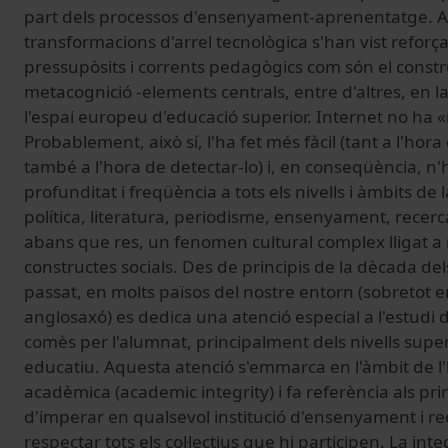
part dels processos d'ensenyament-aprenentatge. 
transformacions d'arrel tecnològica s'han vist reforç
pressupòsits i corrents pedagògics com són el constru
metacognició -elements centrals, entre d'altres, en la 
l'espai europeu d'educació superior. Internet no ha «i
Probablement, això sí, l'ha fet més fàcil (tant a l'hor
també a l'hora de detectar-lo) i, en conseqüència, n'h
profunditat i freqüència a tots els nivells i àmbits de l
política, literatura, periodisme, ensenyament, recerca,
abans que res, un fenomen cultural complex lligat a
constructes socials. Des de principis de la dècada de
passat, en molts països del nostre entorn (sobretot en
anglosaxó) es dedica una atenció especial a l'estudi 
comès per l'alumnat, principalment dels nivells super
educatiu. Aquesta atenció s'emmarca en l'àmbit de l'
acadèmica (academic integrity) i fa referència als pri
d'imperar en qualsevol institució d'ensenyament i re
respectar tots els col·lectius que hi participen. La int