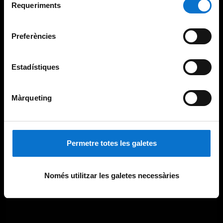
consultar la
Política de galetes del lloc web de la
Requeriments
de
Universitat de Barcelona
.
consentiment
Preferències
Estadístiques
Màrqueting
Permetre totes les galetes
Només utilitzar les galetes necessàries