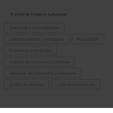
© Unitat de Producció Audiovisual
Docencia e Investigación
Ciències Socials i Jurídiques
Reportajes
Economía y empresa
Institut de Formació Contínua
Facultad de Economía y Empresa
gestió de vendes
crisis econòmiques