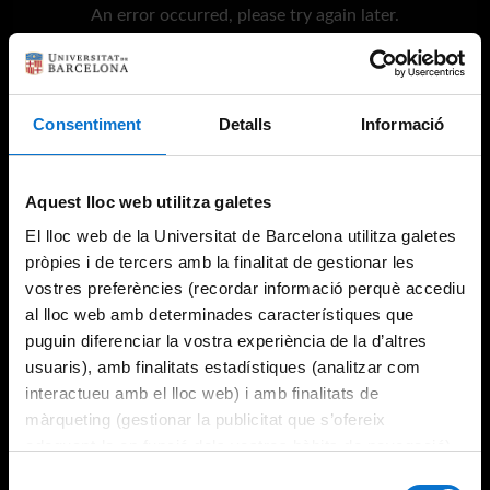
An error occurred, please try again later.
Try again
Consentiment
Detalls
Informació
Aquest lloc web utilitza galetes
El lloc web de la Universitat de Barcelona utilitza galetes
pròpies i de tercers amb la finalitat de gestionar les
vostres preferències (recordar informació perquè accediu
al lloc web amb determinades característiques que
puguin diferenciar la vostra experiència de la d’altres
usuaris), amb finalitats estadístiques (analitzar com
interactueu amb el lloc web) i amb finalitats de
màrqueting (gestionar la publicitat que s’ofereix
adequant-la en funció dels vostres hàbits de navegació).
Per obtenir més informació sobre les galetes podeu
Selecció