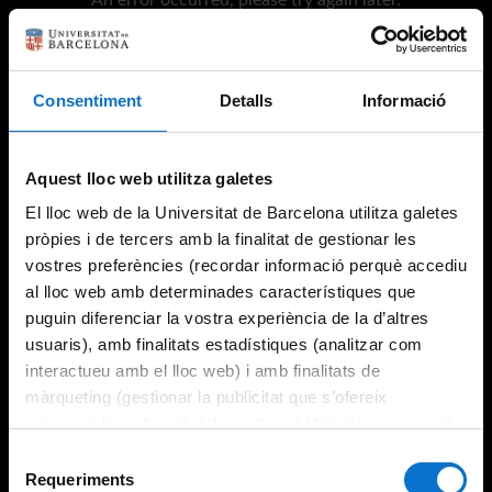
Consentiment
Detalls
Informació
Try again
Aquest lloc web utilitza galetes
El lloc web de la Universitat de Barcelona utilitza galetes
pròpies i de tercers amb la finalitat de gestionar les
vostres preferències (recordar informació perquè accediu
al lloc web amb determinades característiques que
puguin diferenciar la vostra experiència de la d’altres
usuaris), amb finalitats estadístiques (analitzar com
interactueu amb el lloc web) i amb finalitats de
màrqueting (gestionar la publicitat que s’ofereix
adequant-la en funció dels vostres hàbits de navegació).
Per obtenir més informació sobre les galetes podeu
Selecció
consultar la
Política de galetes del lloc web de la
Requeriments
de