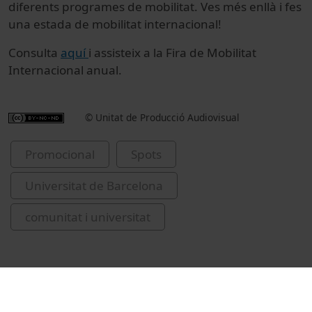
diferents programes de mobilitat. Ves més enllà i fes
una estada de mobilitat internacional!
Consulta
aquí
i assisteix a la Fira de Mobilitat
Internacional anual.
© Unitat de Producció Audiovisual
Promocional
Spots
Universitat de Barcelona
comunitat i universitat