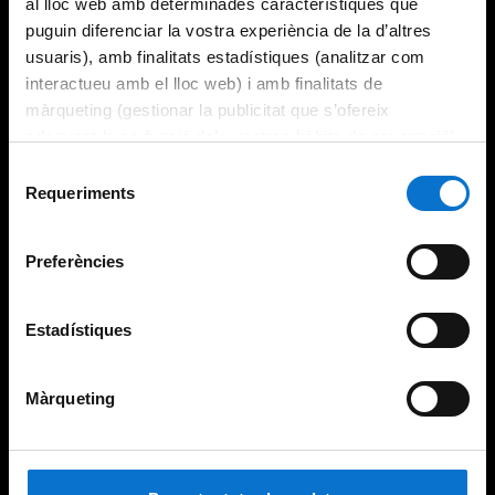
al lloc web amb determinades característiques que
puguin diferenciar la vostra experiència de la d’altres
usuaris), amb finalitats estadístiques (analitzar com
interactueu amb el lloc web) i amb finalitats de
màrqueting (gestionar la publicitat que s’ofereix
adequant-la en funció dels vostres hàbits de navegació).
Per obtenir més informació sobre les galetes podeu
Selecció
consultar la
Política de galetes del lloc web de la
Requeriments
de
Universitat de Barcelona
.
consentiment
Preferències
Estadístiques
Màrqueting