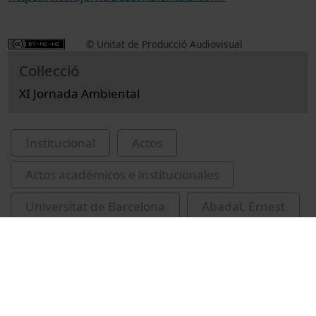
© Unitat de Producció Audiovisual
Col·lecció
XI Jornada Ambiental
Institucional
Actos
Actos académicos e institucionales
Universitat de Barcelona
Abadal, Ernest
Torres, Miguel A., 1941-
sessions de cloenda
congressos
Molina, Tomàs, 1963-