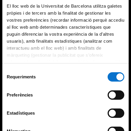
El lloc web de la Universitat de Barcelona utilitza galetes
pròpies i de tercers amb la finalitat de gestionar les
vostres preferències (recordar informació perquè accediu
al lloc web amb determinades característiques que
puguin diferenciar la vostra experiència de la d’altres
usuaris), amb finalitats estadístiques (analitzar com
interactueu amb el lloc web) i amb finalitats de
màrqueting (gestionar la publicitat que s’ofereix
adequant-la en funció dels vostres hàbits de navegació).
Per obtenir més informació sobre les galetes podeu
Selecció
consultar la
Política de galetes del lloc web de la
Requeriments
de
Universitat de Barcelona
.
consentiment
Preferències
Estadístiques