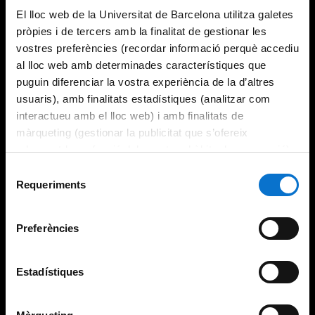
El lloc web de la Universitat de Barcelona utilitza galetes
pròpies i de tercers amb la finalitat de gestionar les
vostres preferències (recordar informació perquè accediu
al lloc web amb determinades característiques que
puguin diferenciar la vostra experiència de la d’altres
usuaris), amb finalitats estadístiques (analitzar com
interactueu amb el lloc web) i amb finalitats de
màrqueting (gestionar la publicitat que s’ofereix
adequant-la en funció dels vostres hàbits de navegació).
Per obtenir més informació sobre les galetes podeu
Selecció
consultar la
Política de galetes del lloc web de la
Requeriments
de
Universitat de Barcelona
.
consentiment
Preferències
Estadístiques