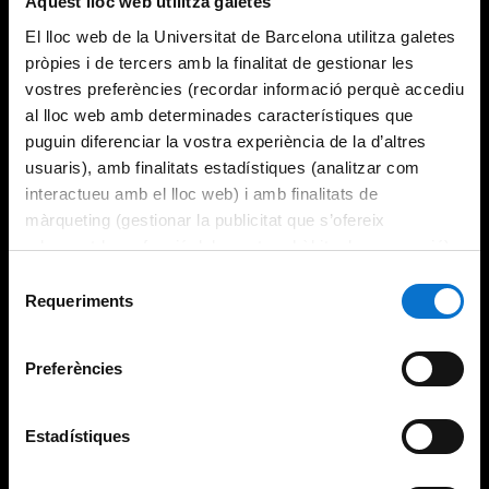
Aquest lloc web utilitza galetes
El lloc web de la Universitat de Barcelona utilitza galetes
pròpies i de tercers amb la finalitat de gestionar les
vostres preferències (recordar informació perquè accediu
al lloc web amb determinades característiques que
puguin diferenciar la vostra experiència de la d’altres
usuaris), amb finalitats estadístiques (analitzar com
interactueu amb el lloc web) i amb finalitats de
màrqueting (gestionar la publicitat que s’ofereix
adequant-la en funció dels vostres hàbits de navegació).
Per obtenir més informació sobre les galetes podeu
Selecció
consultar la
Política de galetes del lloc web de la
Requeriments
de
Universitat de Barcelona
.
consentiment
Preferències
Estadístiques