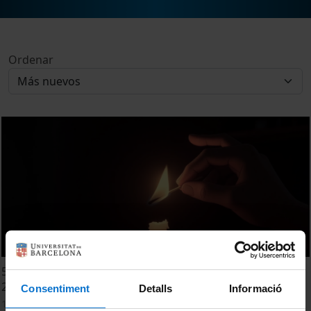
Ordenar
575 anys il·luminant amb el coneixement. Bones festes
2025
Consentiment
Detalls
Informació
15 Diciembre, 2025