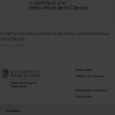
El Rector convida a tothom a participar a la Festa virtual
de la Ciència
6 Mayo, 2020
MENÚ PEU 1
Aviso legal
Política de Cookies
PEU 2
Privacidad y términos
Sobre UBtv
PEU 3
Contacto