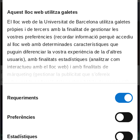
Aquest lloc web utilitza galetes
El lloc web de la Universitat de Barcelona utilitza galetes
pròpies i de tercers amb la finalitat de gestionar les
vostres preferències (recordar informació perquè accediu
al lloc web amb determinades característiques que
puguin diferenciar la vostra experiència de la d’altres
usuaris), amb finalitats estadístiques (analitzar com
interactueu amb el lloc web) i amb finalitats de
Festa 50 anys Facultats de Ciències
màrqueting (gestionar la publicitat que s’ofereix
4 Junio, 2025
adequant-la en funció dels vostres hàbits de navegació).
Per obtenir més informació sobre les galetes podeu
Selecció
consultar la
Política de galetes del lloc web de la
Requeriments
de
Universitat de Barcelona
.
consentiment
Preferències
Estadístiques