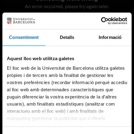
An error occurred, please try again later.
Try again
Consentiment
Detalls
Informació
Aquest lloc web utilitza galetes
El lloc web de la Universitat de Barcelona utilitza galetes
pròpies i de tercers amb la finalitat de gestionar les
vostres preferències (recordar informació perquè accediu
al lloc web amb determinades característiques que
puguin diferenciar la vostra experiència de la d’altres
usuaris), amb finalitats estadístiques (analitzar com
interactueu amb el lloc web) i amb finalitats de
màrqueting (gestionar la publicitat que s’ofereix
adequant-la en funció dels vostres hàbits de navegació).
Per obtenir més informació sobre les galetes podeu