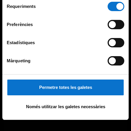
Selecció
consultar la
Política de galetes del lloc web de la
Requeriments
de
Universitat de Barcelona
.
consentiment
Preferències
Estadístiques
Màrqueting
Permetre totes les galetes
Només utilitzar les galetes necessàries