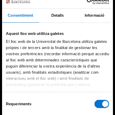
Consentiment
Detalls
Informació
Try again
Aquest lloc web utilitza galetes
El lloc web de la Universitat de Barcelona utilitza galetes
pròpies i de tercers amb la finalitat de gestionar les
vostres preferències (recordar informació perquè accediu
al lloc web amb determinades característiques que
puguin diferenciar la vostra experiència de la d’altres
usuaris), amb finalitats estadístiques (analitzar com
interactueu amb el lloc web) i amb finalitats de
màrqueting (gestionar la publicitat que s’ofereix
adequant-la en funció dels vostres hàbits de navegació).
Per obtenir més informació sobre les galetes podeu
Selecció
consultar la
Política de galetes del lloc web de la
Requeriments
de
Universitat de Barcelona
.
consentiment