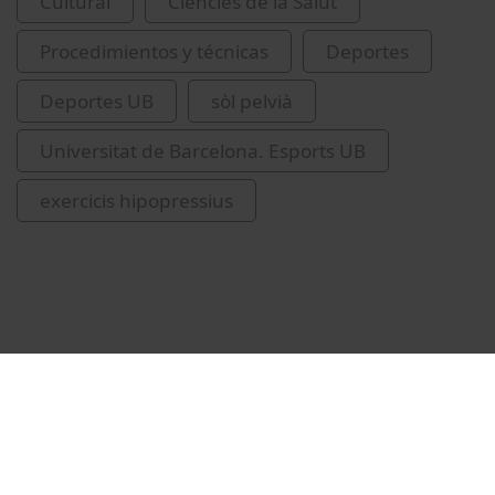
Cultural
Ciències de la Salut
Procedimientos y técnicas
Deportes
Deportes UB
sòl pelvià
Universitat de Barcelona. Esports UB
exercicis hipopressius
Vídeos relacionados