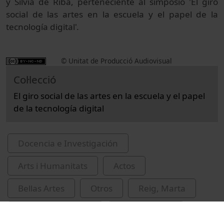
y Sílvia de Riba, perteneciente al simposio 'El giro
social de las artes en la escuela y el papel de la
tecnología digital'
.
© Unitat de Producció Audiovisual
Col·lecció
El giro social de las artes en la escuela y el papel
de la tecnología digital
Docencia e Investigación
Arts i Humanitats
Actos
Bellas Artes
Otros
Reig, Marta
Espinosa, Gabriela
Riba, Sílvia de