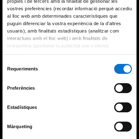
pròpies i de tercers amb la finalitat de gestionar les
vostres preferències (recordar informació perquè accediu
al lloc web amb determinades característiques que
puguin diferenciar la vostra experiència de la d’altres
usuaris), amb finalitats estadístiques (analitzar com
interactueu amb el lloc web) i amb finalitats de
màrqueting (gestionar la publicitat que s’ofereix
adequant-la en funció dels vostres hàbits de navegació).
Per obtenir més informació sobre les galetes podeu
Selecció
consultar la
Política de galetes del lloc web de la
Requeriments
de
Universitat de Barcelona
.
consentiment
Preferències
Estadístiques
Màrqueting