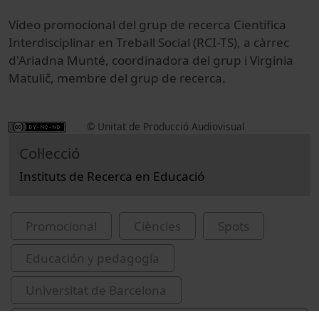
Vídeo promocional del grup de recerca Científica
Interdisciplinar en Treball Social (RCI-TS), a càrrec
d'Ariadna Munté, coordinadora del grup i Virginia
Matulič, membre del grup de recerca.
© Unitat de Producció Audiovisual
Col·lecció
Instituts de Recerca en Educació
Promocional
Ciències
Spots
Educación y pedagogía
Universitat de Barcelona