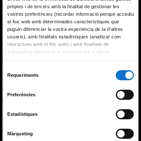
pròpies i de tercers amb la finalitat de gestionar les
vostres preferències (recordar informació perquè accediu
al lloc web amb determinades característiques que
puguin diferenciar la vostra experiència de la d’altres
usuaris), amb finalitats estadístiques (analitzar com
interactueu amb el lloc web) i amb finalitats de
màrqueting (gestionar la publicitat que s’ofereix
adequant-la en funció dels vostres hàbits de navegació).
Per obtenir més informació sobre les galetes podeu
Selecció
consultar la
Política de galetes del lloc web de la
Requeriments
de
Universitat de Barcelona
.
consentiment
Preferències
Estadístiques
Màrqueting