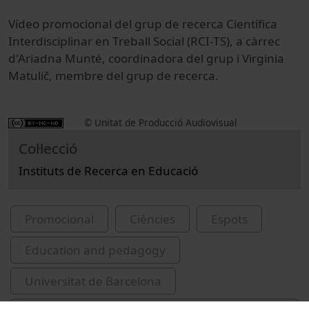
Vídeo promocional del grup de recerca Científica
Interdisciplinar en Treball Social (RCI-TS), a càrrec
d'Ariadna Munté, coordinadora del grup i Virginia
Matulič, membre del grup de recerca.
© Unitat de Producció Audiovisual
Col·lecció
Instituts de Recerca en Educació
Promocional
Ciències
Espots
Education and pedagogy
Universitat de Barcelona