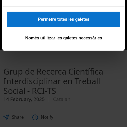
Permetre totes les galetes
Només utilitzar les galetes necessàries
Grup de Recerca Científica
Interdisciplinar en Treball
Social - RCI-TS
14 February, 2025
Catalan
Share
Notify