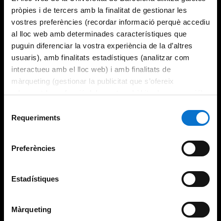
pròpies i de tercers amb la finalitat de gestionar les
vostres preferències (recordar informació perquè accediu
al lloc web amb determinades característiques que
puguin diferenciar la vostra experiència de la d’altres
usuaris), amb finalitats estadístiques (analitzar com
interactueu amb el lloc web) i amb finalitats de
màrqueting (gestionar la publicitat que s’ofereix
adequant-la en funció dels vostres hàbits de navegació).
Per obtenir més informació sobre les galetes podeu
Selecció
consultar la
Política de galetes del lloc web de la
Requeriments
de
Universitat de Barcelona
.
consentiment
Preferències
Estadístiques
Màrqueting