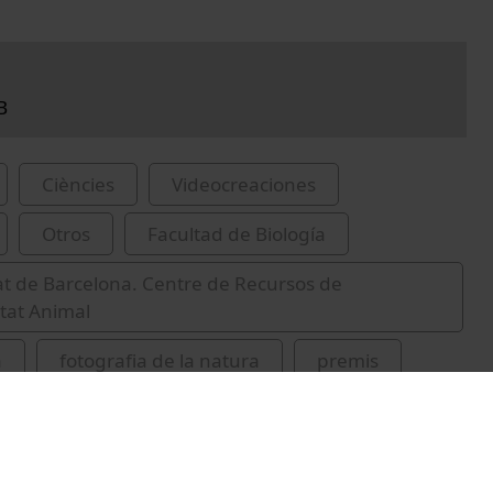
B
Ciències
Videocreaciones
Otros
Facultad de Biología
at de Barcelona. Centre de Recursos de
itat Animal
a
fotografia de la natura
premis
 fotografia
fotoNAT-UB
2025