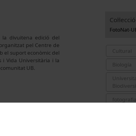
Col·lecció
FotoNat-U
 la divuitena edició del
organitzat pel Centre de
Cultural
b el suport econòmic del
i Vida Universitària i la
Biología
la comunitat UB.
Universit
Biodivers
fotografi
premis de