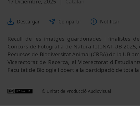
17 Diciembre, 2025
Catalán
Descargar
Compartir
Notificar
Recull de les imatges guardonades i finalistes de
Concurs de Fotografia de Natura fotoNAT-UB 2025, 
Recursos de Biodiversitat Animal (CRBA) de la UB am
Vicerectorat de Recerca, el Vicerectorat d'Estudiants 
Facultat de Biologia i obert a la participació de tota 
© Unitat de Producció Audiovisual