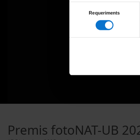
Selecció
Requeriments
de
consentiment
Premis fotoNAT-UB 2