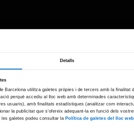
Something went wrong
Detalls
An error occurred, please try again later.
etes
de Barcelona utilitza galetes pròpies i de tercers amb la finalitat
Try again
mació perquè accediu al lloc web amb determinades característiq
tres usuaris), amb finalitats estadístiques (analitzar com interac
ionar la publicitat que s’ofereix adequant-la en funció dels vostr
 les galetes podeu consultar la
Política de galetes del lloc web