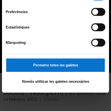
Universitat de Barcelona
.
consentiment
Preferències
Estadístiques
Màrqueting
Permetre totes les galetes
Només utilitzar les galetes necessàries
SocUB - Nou perfil Personal UB
14 Febrero, 2022
Catalán