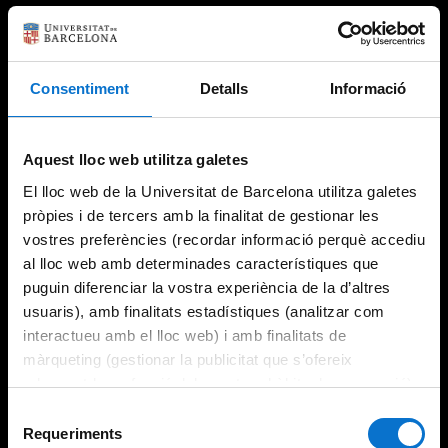
Consentiment
Detalls
Informació
Something went wrong
An error occurred, please try again later.
Aquest lloc web utilitza galetes
El lloc web de la Universitat de Barcelona utilitza galetes
pròpies i de tercers amb la finalitat de gestionar les
vostres preferències (recordar informació perquè accediu
Try again
al lloc web amb determinades característiques que
puguin diferenciar la vostra experiència de la d’altres
usuaris), amb finalitats estadístiques (analitzar com
interactueu amb el lloc web) i amb finalitats de
màrqueting (gestionar la publicitat que s’ofereix
adequant-la en funció dels vostres hàbits de navegació).
Per obtenir més informació sobre les galetes podeu
Selecció
consultar la
Política de galetes del lloc web de la
Requeriments
de