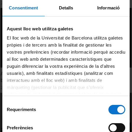
26 Enero, 2026
Consentiment
Detalls
Informació
Aquest lloc web utilitza galetes
El lloc web de la Universitat de Barcelona utilitza galetes
pròpies i de tercers amb la finalitat de gestionar les
vostres preferències (recordar informació perquè accediu
al lloc web amb determinades característiques que
puguin diferenciar la vostra experiència de la d’altres
Acte del IV Dia de la Memòria UB: La Universitat sota les
usuaris), amb finalitats estadístiques (analitzar com
bombes
interactueu amb el lloc web) i amb finalitats de
26 Enero, 2026
màrqueting (gestionar la publicitat que s’ofereix
adequant-la en funció dels vostres hàbits de navegació).
Per obtenir més informació sobre les galetes podeu
Selecció
consultar la
Política de galetes del lloc web de la
Requeriments
de
Universitat de Barcelona
.
consentiment
Preferències