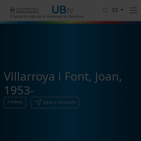
Pasar al contenido principal
ES
El portal de vídeo de la Universitat de Barcelona
Villarroya i Font, Joan,
1953-
5
vídeos
Sigue y comparte