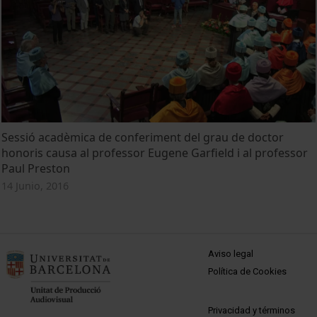
Sessió acadèmica de conferiment del grau de doctor
honoris causa al professor Eugene Garfield i al professor
Paul Preston
14 Junio, 2016
MENÚ PEU 1
Aviso legal
Política de Cookies
PEU 2
Privacidad y términos