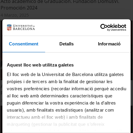
Acto académico de Graduación. Fundación DomusVi.
Promoción 2024
4 Marzo, 2025
Consentiment
Detalls
Informació
Aquest lloc web utilitza galetes
El lloc web de la Universitat de Barcelona utilitza galetes
pròpies i de tercers amb la finalitat de gestionar les
Acto de Graduación DomusVi Senior University (IL3-UB).
vostres preferències (recordar informació perquè accediu
Promoción 2023-2024
al lloc web amb determinades característiques que
30 Julio, 2024
puguin diferenciar la vostra experiència de la d’altres
usuaris), amb finalitats estadístiques (analitzar com
interactueu amb el lloc web) i amb finalitats de
màrqueting (gestionar la publicitat que s’ofereix
adequant-la en funció dels vostres hàbits de navegació).