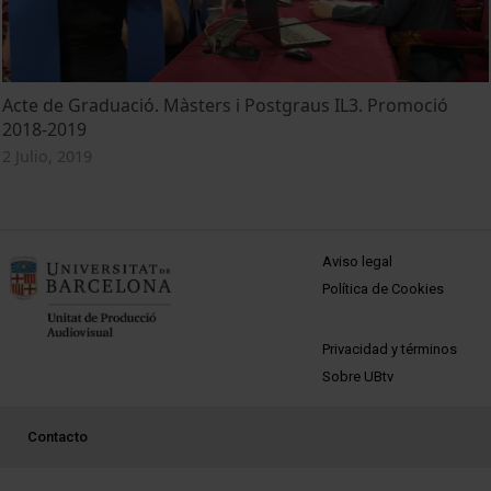
Acte de Graduació. Màsters i Postgraus IL3. Promoció
2018-2019
2 Julio, 2019
MENÚ PEU 1
Aviso legal
Política de Cookies
PEU 2
Privacidad y términos
Sobre UBtv
PEU 3
Contacto