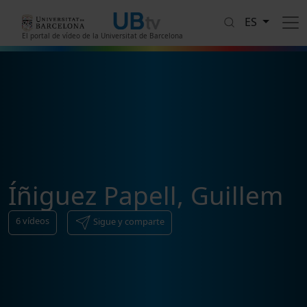
Pasar al contenido principal
ES
El portal de vídeo de la Universitat de Barcelona
Íñiguez Papell, Guillem
6
vídeos
Sigue y comparte