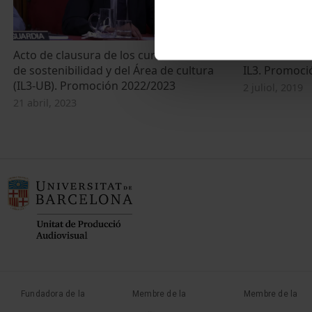
Acto de clausura de los cursos del Área
Acte de Grad
de sostenibilidad y del Área de cultura
IL3. Promoci
(IL3-UB). Promoción 2022/2023
2 juliol, 2019
21 abril, 2023
Fundadora de la
Membre de la
Membre de la