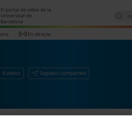
Vés al contingut
El portal de vídeo de la
Universitat de
Barcelona
ions
En directe
6
vídeos
Segueix i comparteix