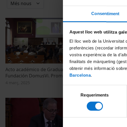
Consentiment
Aquest lloc web utilitza gal
El lloc web de la Universitat 
preferències (recordar infor
vostra experiència de la d’al
finalitats de màrqueting (gest
obtenir més informació sobre
Acto académico de Graduación.
Acto de Gra
Fundación DomusVi. Promoción 2024
University (
Barcelona
.
4 març, 2025
30 juliol, 2024
Selecció
Requeriments
de
consentiment