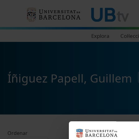
Navegació principal
Explora
Col·lecc
Íñiguez Papell, Guillem
Ordenar