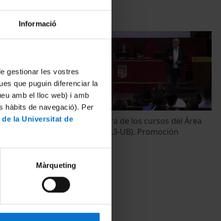
Informació
 de gestionar les vostres
ues que puguin diferenciar la
tueu amb el lloc web) i amb
es hàbits de navegació). Per
 de la Universitat de
ión DomusVi.
Acto de clausura de los cursos del Área
de Empresa. (IL3-UB). Promoción
2022/2023
21 abril, 2023
Màrqueting