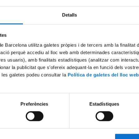
Detalls
etes
de Barcelona utilitza galetes pròpies i de tercers amb la finalitat
mació perquè accediu al lloc web amb determinades característiq
tres usuaris), amb finalitats estadístiques (analitzar com interac
ionar la publicitat que s’ofereix adequant-la en funció dels vostr
 les galetes podeu consultar la
Política de galetes del lloc web
duación DomusVi Senior
Acto de Graduación. Fundac
IL3-UB). Promoción 2023-2024
Promoción 2022-2023
22 febrer, 2024
Preferències
Estadístiques