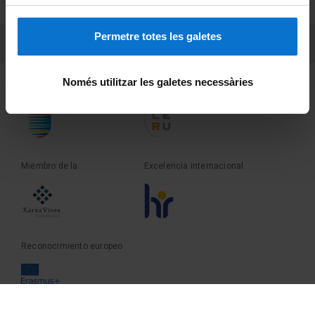
Sobre UBtv
Permetre totes les galetes
PEU 3
Contacto
Només utilitzar les galetes necessàries
Fundadora de la
Miembro de la
Miembro de la
Excelencia internacional
Reconocimiento europeo