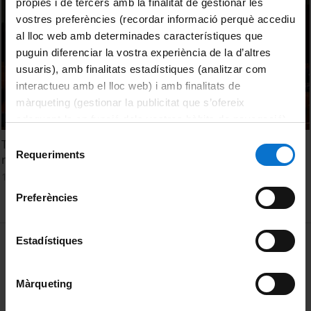
pròpies i de tercers amb la finalitat de gestionar les
vostres preferències (recordar informació perquè accediu
al lloc web amb determinades característiques que
puguin diferenciar la vostra experiència de la d’altres
usuaris), amb finalitats estadístiques (analitzar com
interactueu amb el lloc web) i amb finalitats de
màrqueting (gestionar la publicitat que s’ofereix
adequant-la en funció dels vostres hàbits de navegació).
Per obtenir més informació sobre les galetes podeu
Selecció
Taller OS Repositorios: Drupal para consulta conjunta de
consultar la
Política de galetes del lloc web de la
Requeriments
de
repositorios
Universitat de Barcelona
.
consentiment
1 Marzo, 2010
Preferències
MENÚ PEU 1
Estadístiques
Aviso legal
Política de Cookies
Màrqueting
PEU 2
Privacidad y términos