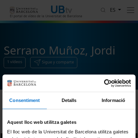
Pasar al contenido principal
ES
El portal de vídeo de la Universitat de Barcelona
Serrano Muñoz, Jordi
1
vídeos
Sigue y comparte
Consentiment
Detalls
Informació
Ordenar
Aquest lloc web utilitza galetes
El lloc web de la Universitat de Barcelona utilitza galetes