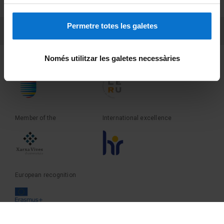
Terms and privacy
Permetre totes les galetes
PEU 3
Contact
Només utilitzar les galetes necessàries
Founder of the
Member of the
Member of the
International excellence
European recognition