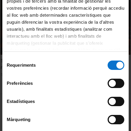
pròpies i de tercers amb la finalitat de gestionar les
vostres preferències (recordar informació perquè accediu
al lloc web amb determinades característiques que
puguin diferenciar la vostra experiència de la d’altres
usuaris), amb finalitats estadístiques (analitzar com
interactueu amb el lloc web) i amb finalitats de
màrqueting (gestionar la publicitat que s’ofereix
adequant-la en funció dels vostres hàbits de navegació).
Per obtenir més informació sobre les galetes podeu
Selecció
Taller OS Repositorios: Drupal para consulta conjunta de
consultar la
Política de galetes del lloc web de la
Requeriments
de
repositorios
Universitat de Barcelona
.
consentiment
1 March, 2010
Preferències
MENÚ PEU 1
Estadístiques
Legal notice
Cookies
Màrqueting
PEU 2
About UBtv