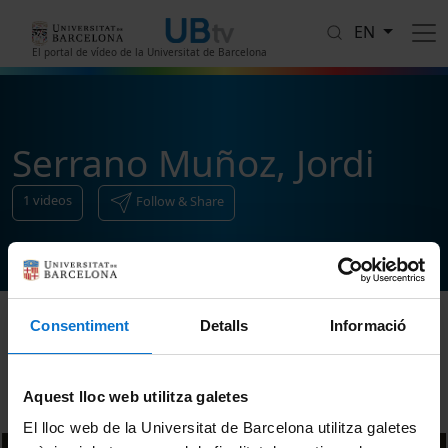
Skip to main content
EN
El portal de vídeo de la Universitat de Barcelona
Serrano Muñoz, Jordi
1
videos
Follow & Share
Consentiment
Detalls
Informació
Sort
Aquest lloc web utilitza galetes
El lloc web de la Universitat de Barcelona utilitza galetes