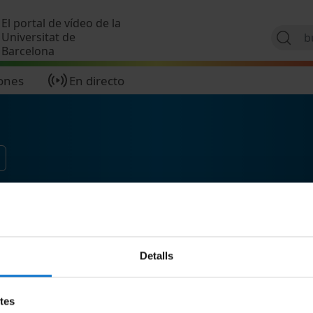
Pasar al contenido principal
El portal de vídeo de la
Universitat de
Barcelona
ones
En directo
Detalls
etes