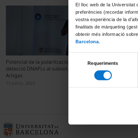
El lloc web de la Universitat 
preferències (recordar infor
vostra experiència de la d’al
finalitats de màrqueting (gest
obtenir més informació sobre
Barcelona
.
Selecció
Potencial de la polarització induïda en la
Un equip de l
Requeriments
de
detecció DNAPLs al subsol. Ruben Garcia
recuperació 
consentiment
Artigas
armamentísti
Guerra Civil
15 Junio, 2022
14 Junio, 2022