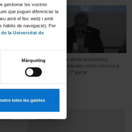
 de gestionar les vostres
ues que puguin diferenciar la
tueu amb el lloc web) i amb
es hàbits de navegació). Per
 de la Universitat de
iento
II Jornada sobre almacenamiento
Màrqueting
 recurso y
geológico. El subsuelo como recurso y
nueva frontera. 1ª parte
17 Mayo, 2013
etre totes les galetes
PEU 3
rminos
Contacto