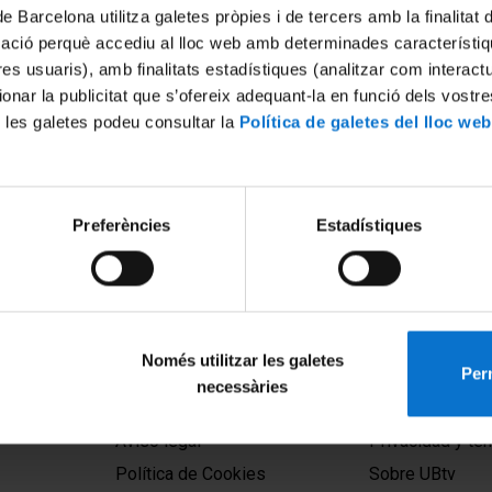
de Barcelona utilitza galetes pròpies i de tercers amb la finalitat
mació perquè accediu al lloc web amb determinades característiq
tres usuaris), amb finalitats estadístiques (analitzar com interac
ionar la publicitat que s’ofereix adequant-la en funció dels vostr
 les galetes podeu consultar la
Política de galetes del lloc web
a UB col·labora en la
II Jornada sobre almacenam
Preferències
Estadístiques
de 74 artefactes
geológico. El subsuelo como
cs enterrats durant la
nueva frontera. 2ª parte
17 Mayo, 2013
Només utilitzar les galetes
Perm
necessàries
MENÚ PEU 1
PEU 2
Aviso legal
Privacidad y té
Política de Cookies
Sobre UBtv