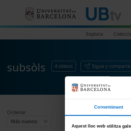
Navegació principal
Explora
Colecci
subsòls
4
vídeos
Sigue y comparte
Consentiment
Ordenar
Aquest lloc web utilitza gal