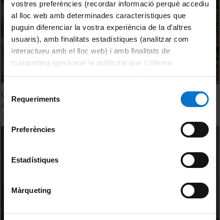
vostres preferències (recordar informació perquè accediu
al lloc web amb determinades característiques que
puguin diferenciar la vostra experiència de la d’altres
usuaris), amb finalitats estadístiques (analitzar com
interactueu amb el lloc web) i amb finalitats de
màrqueting (gestionar la publicitat que s’ofereix
adequant-la en funció dels vostres hàbits de navegació).
Per obtenir més informació sobre les galetes podeu
Selecció
Un equip de la UB col·labora en la recuperació de 74
consultar la
Política de galetes del lloc web de la
Requeriments
de
artefactes armamentístics enterrats durant la Guerra Civil
Universitat de Barcelona
.
consentiment
14 June, 2022
Preferències
Estadístiques
Màrqueting