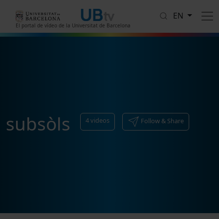
Skip to main content
EN
El portal de vídeo de la Universitat de Barcelona
subsòls
4
videos
Follow & Share