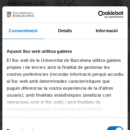
Consentiment
Detalls
Informació
Śrī Rāmānujācārya Sahasrābdi Thousand years of Śrī
Rāmānujācārya. Life and work in 73 images.
19 June, 2019
Aquest lloc web utilitza galetes
El lloc web de la Universitat de Barcelona utilitza galetes
pròpies i de tercers amb la finalitat de gestionar les
vostres preferències (recordar informació perquè accediu
al lloc web amb determinades característiques que
puguin diferenciar la vostra experiència de la d’altres
usuaris), amb finalitats estadístiques (analitzar com
interactueu amb el lloc web) i amb finalitats de
màrqueting (gestionar la publicitat que s’ofereix
adequant-la en funció dels vostres hàbits de navegació).
Śrī Rāmānujācārya Sahasrābdi Mil anys de Śrī
Rāmānujācārya. Vida i Obra en 73 imatges
Per obtenir més informació sobre les galetes podeu
Selecció
consultar la
Política de galetes del lloc web de la