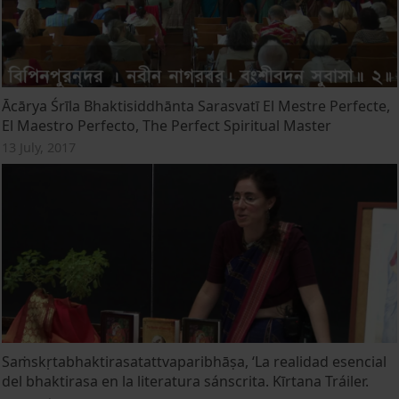
Ācārya Śrīla Bhaktisiddhānta Sarasvatī El Mestre Perfecte,
El Maestro Perfecto, The Perfect Spiritual Master
13 July, 2017
Saṁskṛtabhaktirasatattvaparibhāṣa, ‘La realidad esencial
del bhaktirasa en la literatura sánscrita. Kīrtana Tráiler.