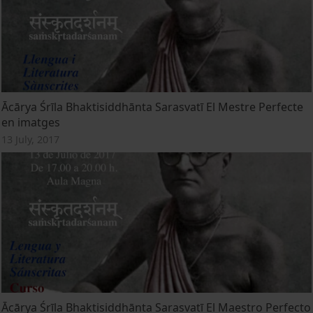
Ācārya Śrīla Bhaktisiddhānta Sarasvatī El Mestre Perfecte
en imatges
13 July, 2017
Ācārya Śrīla Bhaktisiddhānta Sarasvatī El Maestro Perfecto