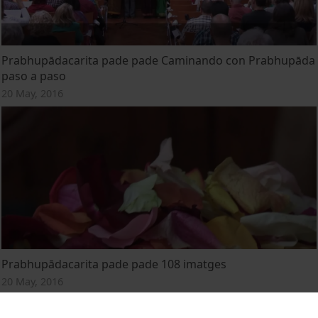
Prabhupādacarita pade pade Caminando con Prabhupāda
paso a paso
20 May, 2016
Prabhupādacarita pade pade 108 imatges
20 May, 2016