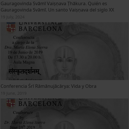
Gauragovinda Svāmī Vaiṣṇava Ṭhākura. Quién es
Gauragovinda Svāmī. Un santo Vaiṣṇava del siglo XX
19 July, 2024
Conferencia Śrī Rāmānujācārya: Vida y Obra
19 June, 2019