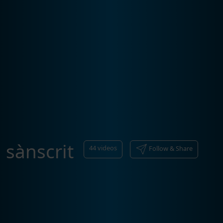
sànscrit
44
videos
Follow & Share