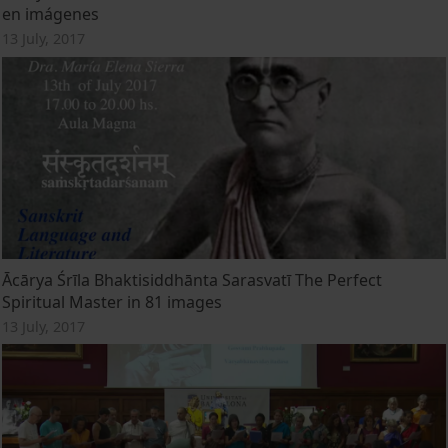
en imágenes
13 July, 2017
Ācārya Śrīla Bhaktisiddhānta Sarasvatī The Perfect
Spiritual Master in 81 images
13 July, 2017