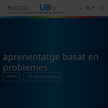
Pasar al contenido principal
ES
El portal de vídeo de la Universitat de Barcelona
aprenentatge basat en
problemes
5
vídeos
Sigue y comparte