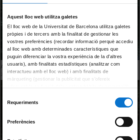
Aquest lloc web utilitza galetes
El lloc web de la Universitat de Barcelona utilitza galetes
pròpies i de tercers amb la finalitat de gestionar les
vostres preferències (recordar informació perquè accediu
al lloc web amb determinades característiques que
puguin diferenciar la vostra experiència de la d’altres
usuaris), amb finalitats estadístiques (analitzar com
Aprenentatge Basat en Problemes - Introducció
interactueu amb el lloc web) i amb finalitats de
28 Septiembre, 2016
màrqueting (gestionar la publicitat que s’ofereix
adequant-la en funció dels vostres hàbits de navegació).
Per obtenir més informació sobre les galetes podeu
Selecció
consultar la
Política de galetes del lloc web de la
Requeriments
de
Universitat de Barcelona
.
consentiment
Preferències