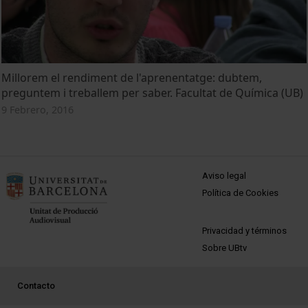
Millorem el rendiment de l'aprenentatge: dubtem,
preguntem i treballem per saber. Facultat de Química (UB)
9 Febrero, 2016
MENÚ PEU 1
Aviso legal
Política de Cookies
PEU 2
Privacidad y términos
Sobre UBtv
PEU 3
Contacto