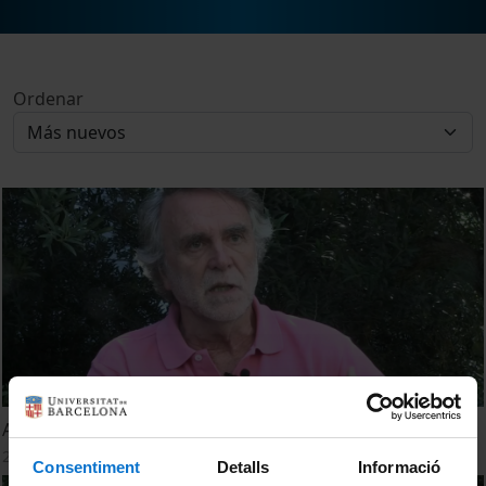
Ordenar
ABP - Experiències al Grau de Dret
28 Septiembre, 2016
Consentiment
Detalls
Informació