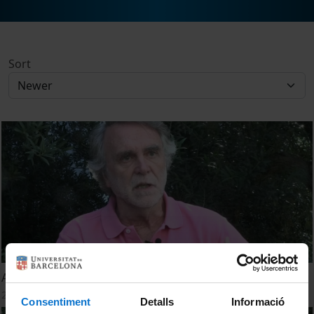
Sort
ABP - Experiències al Grau de Dret
28 September, 2016
Consentiment
Detalls
Informació