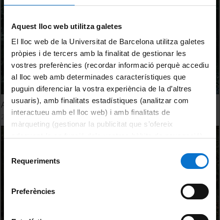
Aquest lloc web utilitza galetes
El lloc web de la Universitat de Barcelona utilitza galetes
pròpies i de tercers amb la finalitat de gestionar les
vostres preferències (recordar informació perquè accediu
al lloc web amb determinades característiques que
puguin diferenciar la vostra experiència de la d’altres
usuaris), amb finalitats estadístiques (analitzar com
Aprenentatge Basat en Problemes - Introducció
interactueu amb el lloc web) i amb finalitats de
28 September, 2016
màrqueting (gestionar la publicitat que s’ofereix
adequant-la en funció dels vostres hàbits de navegació).
Per obtenir més informació sobre les galetes podeu
Selecció
consultar la
Política de galetes del lloc web de la
Requeriments
de
Universitat de Barcelona
.
consentiment
Preferències