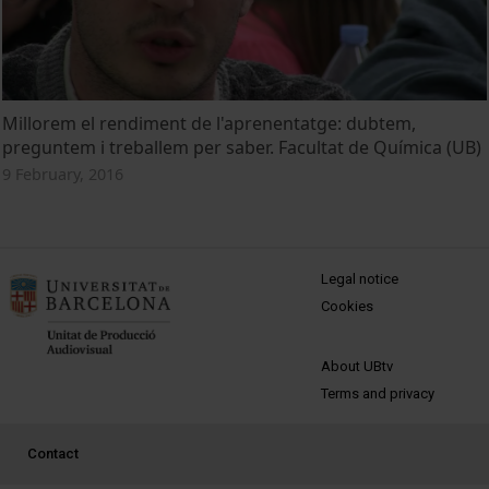
Millorem el rendiment de l'aprenentatge: dubtem,
preguntem i treballem per saber. Facultat de Química (UB)
9 February, 2016
MENÚ PEU 1
Legal notice
Cookies
PEU 2
About UBtv
Terms and privacy
PEU 3
Contact