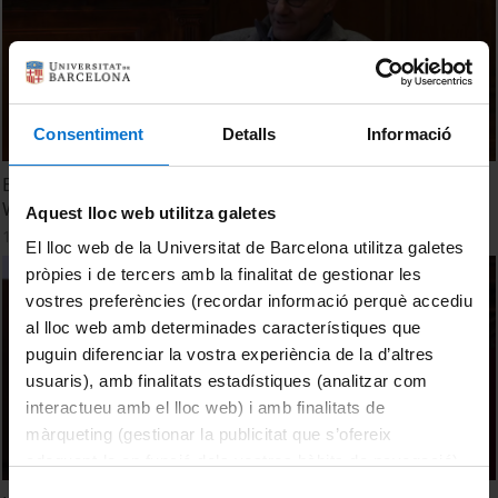
Consentiment
Detalls
Informació
El goig del saber compartit. Acte en record de Jorge
Wagensberg
Aquest lloc web utilitza galetes
10 Noviembre, 2023
El lloc web de la Universitat de Barcelona utilitza galetes
pròpies i de tercers amb la finalitat de gestionar les
vostres preferències (recordar informació perquè accediu
al lloc web amb determinades característiques que
puguin diferenciar la vostra experiència de la d’altres
usuaris), amb finalitats estadístiques (analitzar com
interactueu amb el lloc web) i amb finalitats de
màrqueting (gestionar la publicitat que s’ofereix
adequant-la en funció dels vostres hàbits de navegació).
Per obtenir més informació sobre les galetes podeu
Selecció