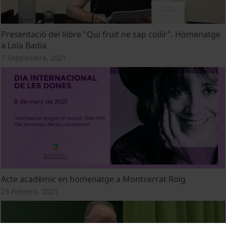
Presentació del llibre "Qui fruit ne sap collir". Homenatge
a Lola Badia
7 Septiembre, 2021
Acte acadèmic en homenatge a Montserrat Roig
23 Febrero, 2021