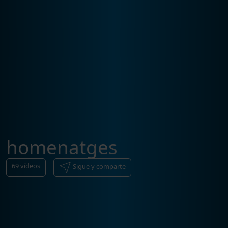
homenatges
69
vídeos
Sigue y comparte