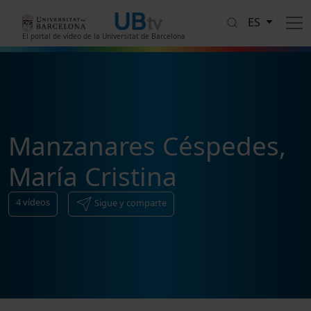
Pasar al contenido principal
ES
El portal de vídeo de la Universitat de Barcelona
Manzanares Céspedes,
María Cristina
4
vídeos
Sigue y comparte