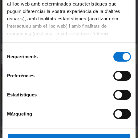
al lloc web amb determinades característiques que
puguin diferenciar la vostra experiència de la d’altres
usuaris), amb finalitats estadístiques (analitzar com
interactueu amb el lloc web) i amb finalitats de
màrqueting (gestionar la publicitat que s’ofereix
adequant-la en funció dels vostres hàbits de navegació).
Per obtenir més informació sobre les galetes podeu
New anatomic ankle structure
Selecció
consultar la
Política de galetes del lloc web de la
Requeriments
de
29 Octubre, 2018
Universitat de Barcelona
.
consentiment
Preferències
Estadístiques
Màrqueting
Nova estructura anatòmica al turmell